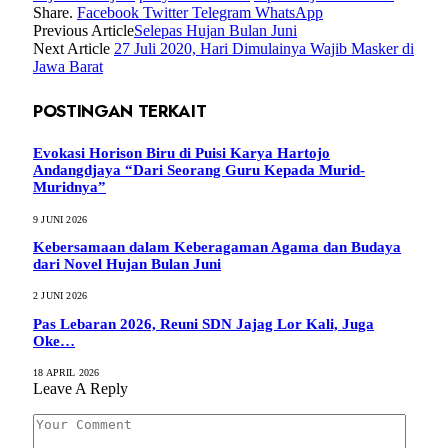
Share.
Facebook
Twitter
Telegram
WhatsApp
Previous Article
Selepas Hujan Bulan Juni
Next Article
27 Juli 2020, Hari Dimulainya Wajib Masker di
Jawa Barat
POSTINGAN TERKAIT
Evokasi Horison Biru di Puisi Karya Hartojo
Andangdjaya “Dari Seorang Guru Kepada Murid-
Muridnya”
9 JUNI 2026
Kebersamaan dalam Keberagaman Agama dan Budaya
dari Novel Hujan Bulan Juni
2 JUNI 2026
Pas Lebaran 2026, Reuni SDN Jajag Lor Kali, Juga
Oke…
18 APRIL 2026
Leave A Reply