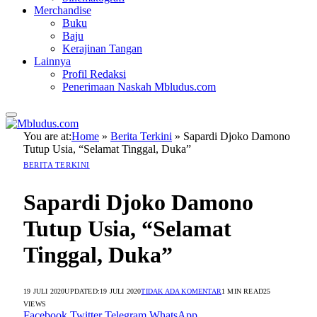
Merchandise
Buku
Baju
Kerajinan Tangan
Lainnya
Profil Redaksi
Penerimaan Naskah Mbludus.com
You are at:
Home
»
Berita Terkini
»
Sapardi Djoko Damono
Tutup Usia, “Selamat Tinggal, Duka”
BERITA TERKINI
Sapardi Djoko Damono
Tutup Usia, “Selamat
Tinggal, Duka”
19 JULI 2020
UPDATED:
19 JULI 2020
TIDAK ADA KOMENTAR
1 MIN READ
25
VIEWS
Facebook
Twitter
Telegram
WhatsApp