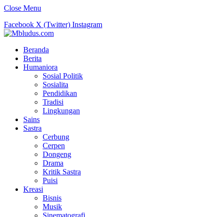
Close Menu
Facebook
X (Twitter)
Instagram
Beranda
Berita
Humaniora
Sosial Politik
Sosialita
Pendidikan
Tradisi
Lingkungan
Sains
Sastra
Cerbung
Cerpen
Dongeng
Drama
Kritik Sastra
Puisi
Kreasi
Bisnis
Musik
Sinematografi