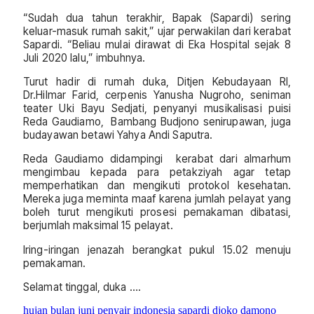
“Sudah dua tahun terakhir, Bapak (Sapardi) sering
keluar-masuk rumah sakit,” ujar perwakilan dari kerabat
Sapardi. “Beliau mulai dirawat di Eka Hospital sejak 8
Juli 2020 lalu,” imbuhnya.
Turut hadir di rumah duka, Ditjen Kebudayaan RI,
Dr.Hilmar Farid, cerpenis Yanusha Nugroho, seniman
teater Uki Bayu Sedjati, penyanyi musikalisasi puisi
Reda Gaudiamo, Bambang Budjono senirupawan, juga
budayawan betawi Yahya Andi Saputra.
Reda Gaudiamo didampingi kerabat dari almarhum
mengimbau kepada para petakziyah agar tetap
memperhatikan dan mengikuti protokol kesehatan.
Mereka juga meminta maaf karena jumlah pelayat yang
boleh turut mengikuti prosesi pemakaman dibatasi,
berjumlah maksimal 15 pelayat.
Iring-iringan jenazah berangkat pukul 15.02 menuju
pemakaman.
Selamat tinggal, duka ….
hujan bulan juni
penyair indonesia
sapardi djoko damono