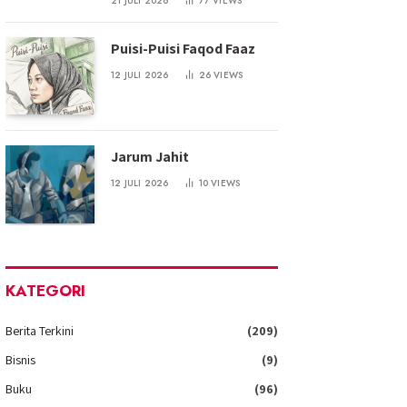
21 JULI 2026
77
VIEWS
Puisi-Puisi Faqod Faaz
12 JULI 2026
26
VIEWS
Jarum Jahit
12 JULI 2026
10
VIEWS
KATEGORI
Berita Terkini
(209)
Bisnis
(9)
Buku
(96)