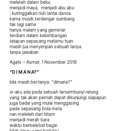
meleleh dalam beku
menjadi maya, menjadi abu abu
: kutinggalkan riuh lantai dansa
irama musik terdengar sumbang
tak lagi sama
hanya malam yang gemetar
terdiam dalam kebimbangan
tatapan sepasang matamu tuan
masih jua menyimpan sebuah tanya
tanpa jawaban
Agats – Asmat, 1 November 2018
“D I M A N A?”
bila masih bertanya: “dimana?”
si-aku ada pada sebuah tersembunyi relung
yang tak akan pernah dapat dikunjungi siapapun
juga badai yang mulai menggasing
pada sepasang bola mata
nan meleleh dari hitam
menjadi merah bara
waktu berkelebat bagai
lidah pisau yang berkilau