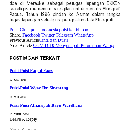
tiba di Merauke sebagai petugas lapangan BKKBN
sekaligus memenuhi panggilan untuk menulis Etnografi
Papua. Tahun 1996 pindah ke Asmat dalam rangka
tugas lapangan sekaligus penggalian data Etnografi.
Puisi Cinta
puisi indonesia
puisi kehidupan
Share.
Facebook
Twitter
Telegram
WhatsApp
Previous Article
Cinta dan Dusta
Next Article
COVID-19 Menyusup di Perumahan Warga
POSTINGAN TERKAIT
Puisi-Puisi Faqod Faaz
12 JULI 2026
Puisi-Puisi Wyaz Ibn Sinentang
10 MEI 2026
Puisi-Puisi Alfiansyah Bayu Wardhana
12 APRIL 2026
Leave A Reply