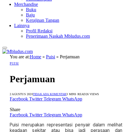
Merchandise
Buku
Baju
Kerajinan Tangan
Lainnya
Profil Redaksi
Penerimaan Naskah Mbludus.com
You are at:
Home
»
Puisi
»
Perjamuan
PUISI
Perjamuan
2 AGUSTUS 2020
TIDAK ADA KOMENTAR
3 MINS READ
26
VIEWS
Facebook
Twitter
Telegram
WhatsApp
Share
Facebook
Twitter
Telegram
WhatsApp
Puisi merupakan representasi penyair dalam melihat
keadaan sekitar atau bisa jadi perasaan dan