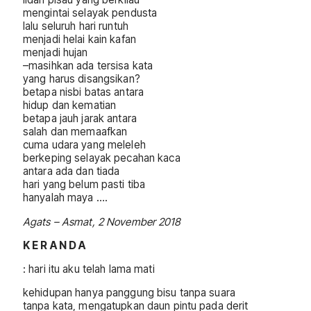
mengintai selayak pendusta
lalu seluruh hari runtuh
menjadi helai kain kafan
menjadi hujan
–masihkan ada tersisa kata
yang harus disangsikan?
betapa nisbi batas antara
hidup dan kematian
betapa jauh jarak antara
salah dan memaafkan
cuma udara yang meleleh
berkeping selayak pecahan kaca
antara ada dan tiada
hari yang belum pasti tiba
hanyalah maya ….
Agats – Asmat, 2 November 2018
K E R A N D A
: hari itu aku telah lama mati
kehidupan hanya panggung bisu tanpa suara
tanpa kata, mengatupkan daun pintu pada derit