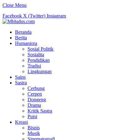
Close Menu
Facebook
X (Twitter)
Instagram
Beranda
Berita
Humaniora
Sosial Politik
Sosialita
Pendidikan
Tradisi
Lingkungan
Sains
Sastra
Cerbung
Cerpen
Dongeng
Drama
Kritik Sastra
Puisi
Kreasi
Bisnis
Musik
Sinematografi