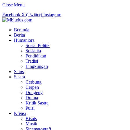
Close Menu
Facebook
X (Twitter)
Instagram
Beranda
Berita
Humaniora
Sosial Politik
Sosialita
Pendidikan
Tradisi
Lingkungan
Sains
Sastra
Cerbung
Cerpen
Dongeng
Drama
Kritik Sastra
Puisi
Kreasi
Bisnis
Musik
Sinematografi