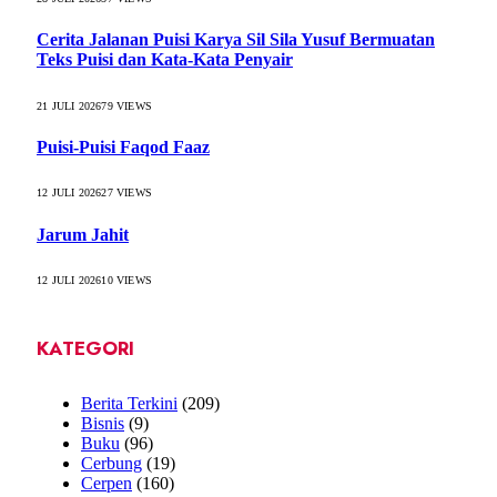
Cerita Jalanan Puisi Karya Sil Sila Yusuf Bermuatan
Teks Puisi dan Kata-Kata Penyair
21 JULI 2026
79
VIEWS
Puisi-Puisi Faqod Faaz
12 JULI 2026
27
VIEWS
Jarum Jahit
12 JULI 2026
10
VIEWS
KATEGORI
Berita Terkini
(209)
Bisnis
(9)
Buku
(96)
Cerbung
(19)
Cerpen
(160)