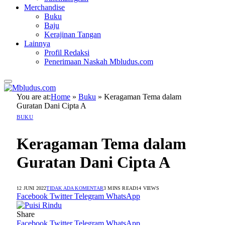
Merchandise
Buku
Baju
Kerajinan Tangan
Lainnya
Profil Redaksi
Penerimaan Naskah Mbludus.com
You are at:
Home
»
Buku
»
Keragaman Tema dalam
Guratan Dani Cipta A
BUKU
Keragaman Tema dalam
Guratan Dani Cipta A
12 JUNI 2022
TIDAK ADA KOMENTAR
3 MINS READ
14
VIEWS
Facebook
Twitter
Telegram
WhatsApp
Share
Facebook
Twitter
Telegram
WhatsApp