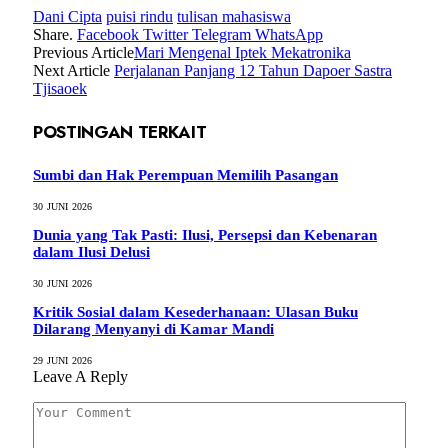
Dani Cipta
puisi rindu
tulisan mahasiswa
Share.
Facebook
Twitter
Telegram
WhatsApp
Previous Article
Mari Mengenal Iptek Mekatronika
Next Article
Perjalanan Panjang 12 Tahun Dapoer Sastra
Tjisaoek
POSTINGAN TERKAIT
Sumbi dan Hak Perempuan Memilih Pasangan
30 JUNI 2026
Dunia yang Tak Pasti: Ilusi, Persepsi dan Kebenaran
dalam Ilusi Delusi
30 JUNI 2026
Kritik Sosial dalam Kesederhanaan: Ulasan Buku
Dilarang Menyanyi di Kamar Mandi
29 JUNI 2026
Leave A Reply