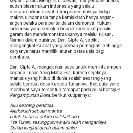
seperti pisau. Mengiris di bawah, menyembah di atas”
sudah biasa hukum Indonesia yang selalu
mengorbankan rakyat demi pemerintahnya hidup
makmur. Indonesia tanpa kemiskinan hanya angan-
angan belaka para partai dalam demonya. Hukum
Indonesia yang semakin bobrok membuat penulis
geram dan mendemonstrasikannya melalui tulisan.
Namun dalam puisinya, Dani Cipta A. sedikit
mengangkat kalimat yang berbau pornografi. Sehingga
karyanya harus memiliki aturan batas usia bagi
pembaca.
Dani Cipta A. mengajarkan saya untuk meminta ampun
kepada Tuhan Yang Maha Esa, karena sejatinya
manusia yang hidup di dunia adalah seorang yang
selalu berbuat dosa kepada Tuhannya. Bait puisi yang
membuat saya tersentuh terdapat pada puisi bertajuk
Pengampunan Dosa,
berikut kutipannya:
Aku seorang pendosa
Ajarkanlah sebuah mantra
untuk ku baca dalam bait-bait doa:
“Ya Tuhan, sesungguhnya aku telah menganiaya
Setiap jengkal darah dalam diriku