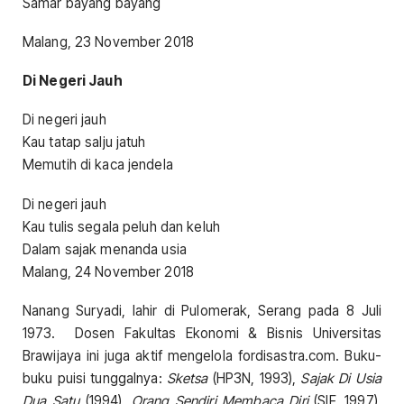
Samar bayang bayang
Malang, 23 November 2018
Di Negeri Jauh
Di negeri jauh
Kau tatap salju jatuh
Memutih di kaca jendela
Di negeri jauh
Kau tulis segala peluh dan keluh
Dalam sajak menanda usia
Malang, 24 November 2018
Nanang Suryadi, lahir di Pulomerak, Serang pada 8 Juli
1973. Dosen Fakultas Ekonomi & Bisnis Universitas
Brawijaya ini juga aktif mengelola fordisastra.com. Buku-
buku puisi tunggalnya:
Sketsa
(HP3N, 1993),
Sajak Di Usia
Dua Satu
(1994),
Orang Sendiri Membaca Diri
(SIF, 1997),