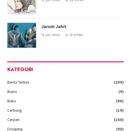
12 JULI 2026
26
VIEWS
Jarum Jahit
12 JULI 2026
10
VIEWS
KATEGORI
Berita Terkini
(209)
Bisnis
(9)
Buku
(96)
Cerbung
(19)
Cerpen
(160)
Dongeng
(90)