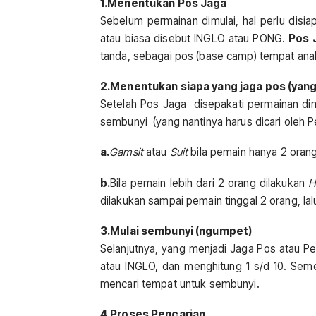
1.Menentukan Pos Jaga
Sebelum permainan dimulai, hal perlu disi
atau biasa disebut INGLO atau PONG.
Pos 
tanda, sebagai pos (base camp) tempat anak
2.Menentukan siapa yang jaga pos (yang
Setelah Pos Jaga disepakati permainan di
sembunyi (yang nantinya harus dicari oleh P
a.
Gamsit
atau
Suit
bila pemain hanya 2 oran
b.
Bila pemain lebih dari 2 orang dilakukan
H
dilakukan sampai pemain tinggal 2 orang, lal
3.Mulai sembunyi (ngumpet)
Selanjutnya, yang menjadi Jaga Pos atau 
atau INGLO, dan menghitung 1 s/d 10. Sem
mencari tempat untuk sembunyi.
4.Proses Pencarian