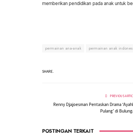
memberikan pendidikan pada anak untuk bermai
permainan ana-anak
permainan anak indones
SHARE.
PREVIOUS ARTI
Renny Djajoesman Pentaskan Drama ‘Ayah
Pulang’ di Bulung
POSTINGAN TERKAIT