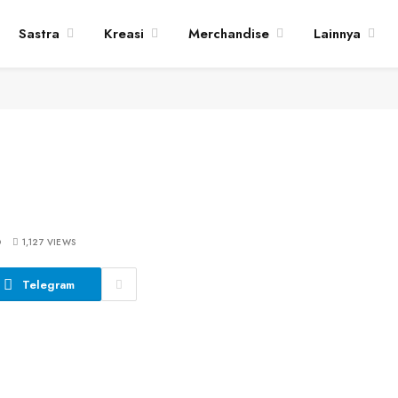
Sastra
Kreasi
Merchandise
Lainnya
D
1,127
VIEWS
Telegram