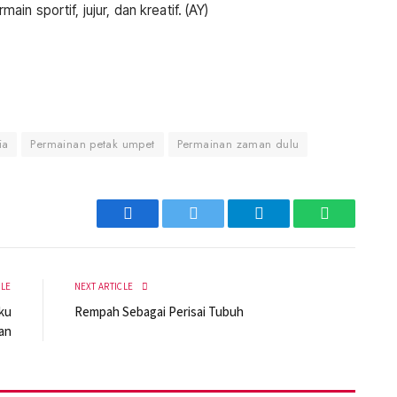
n sportif, jujur, dan kreatif. (AY)
ia
Permainan petak umpet
Permainan zaman dulu
Facebook
Twitter
Telegram
WhatsApp
CLE
NEXT ARTICLE
ku
Rempah Sebagai Perisai Tubuh
an