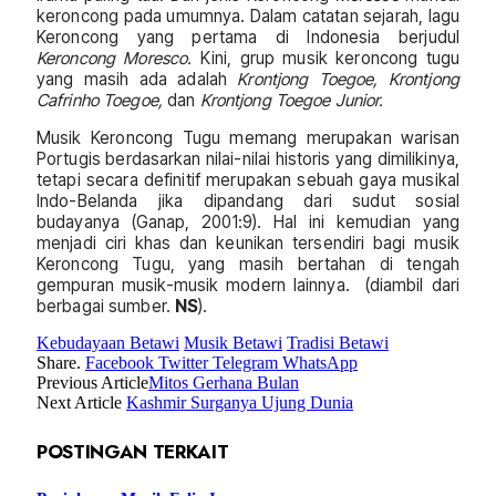
keroncong pada umumnya. Dalam catatan sejarah, lagu
Keroncong yang pertama di Indonesia berjudul
Keroncong Moresco.
Kini, grup musik keroncong tugu
yang masih ada adalah
Krontjong Toegoe, Krontjong
Cafrinho Toegoe,
dan
Krontjong Toegoe Junior.
Musik Keroncong Tugu memang merupakan warisan
Portugis berdasarkan nilai-nilai historis yang dimilikinya,
tetapi secara definitif merupakan sebuah gaya musikal
Indo-Belanda jika dipandang dari sudut sosial
budayanya (Ganap, 2001:9). Hal ini kemudian yang
menjadi ciri khas dan keunikan tersendiri bagi musik
Keroncong Tugu, yang masih bertahan di tengah
gempuran musik-musik modern lainnya. (diambil dari
berbagai sumber.
NS
).
Kebudayaan Betawi
Musik Betawi
Tradisi Betawi
Share.
Facebook
Twitter
Telegram
WhatsApp
Previous Article
Mitos Gerhana Bulan
Next Article
Kashmir Surganya Ujung Dunia
POSTINGAN TERKAIT