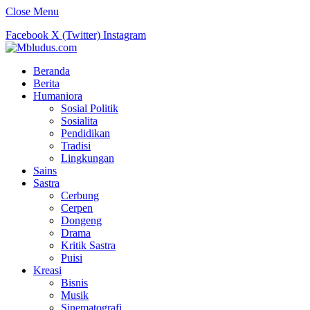
Close Menu
Facebook
X (Twitter)
Instagram
Beranda
Berita
Humaniora
Sosial Politik
Sosialita
Pendidikan
Tradisi
Lingkungan
Sains
Sastra
Cerbung
Cerpen
Dongeng
Drama
Kritik Sastra
Puisi
Kreasi
Bisnis
Musik
Sinematografi