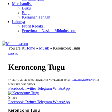
Merchandise
Buku
Baju
Kerajinan Tangan
Lainnya
Profil Redaksi
Penerimaan Naskah Mbludus.com
You are at:
Home
»
Musik
»
Keroncong Tugu
MUSIK
Keroncong Tugu
17 SEPTEMBER 2019
UPDATED:
13 NOVEMBER 2019
TIDAK ADA KOMENTAR
3
MINS READ
240
VIEWS
Facebook
Twitter
Telegram
WhatsApp
Share
Facebook
Twitter
Telegram
WhatsApp
Keroncong Tugu