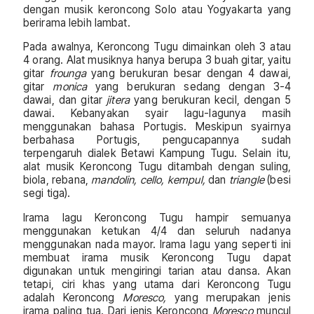
dengan musik keroncong Solo atau Yogyakarta yang
berirama lebih lambat.
Pada awalnya, Keroncong Tugu dimainkan oleh 3 atau
4 orang. Alat musiknya hanya berupa 3 buah gitar, yaitu
gitar
frounga
yang berukuran besar dengan 4 dawai,
gitar
monica
yang berukuran sedang dengan 3-4
dawai, dan gitar
jitera
yang berukuran kecil, dengan 5
dawai. Kebanyakan syair lagu-lagunya masih
menggunakan bahasa Portugis. Meskipun syairnya
berbahasa Portugis, pengucapannya sudah
terpengaruh dialek Betawi Kampung Tugu. Selain itu,
alat musik Keroncong Tugu ditambah dengan suling,
biola, rebana,
mandolin, cello, kempul,
dan
triangle
(besi
segi tiga).
Irama lagu Keroncong Tugu hampir semuanya
menggunakan ketukan 4/4 dan seluruh nadanya
menggunakan nada mayor. Irama lagu yang seperti ini
membuat irama musik Keroncong Tugu dapat
digunakan untuk mengiringi tarian atau dansa. Akan
tetapi, ciri khas yang utama dari Keroncong Tugu
adalah Keroncong
Moresco,
yang merupakan jenis
irama paling tua. Dari jenis Keroncong
Moresco
muncul