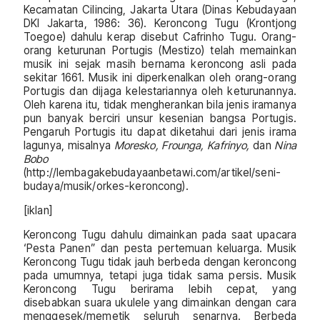
Kecamatan Cilincing, Jakarta Utara (Dinas Kebudayaan
DKI Jakarta, 1986: 36). Keroncong Tugu (Krontjong
Toegoe) dahulu kerap disebut Cafrinho Tugu. Orang-
orang keturunan Portugis (Mestizo) telah memainkan
musik ini sejak masih bernama keroncong asli pada
sekitar 1661. Musik ini diperkenalkan oleh orang-orang
Portugis dan dijaga kelestariannya oleh keturunannya.
Oleh karena itu, tidak mengherankan bila jenis iramanya
pun banyak berciri unsur kesenian bangsa Portugis.
Pengaruh Portugis itu dapat diketahui dari jenis irama
lagunya, misalnya
Moresko, Frounga, Kafrinyo,
dan
Nina
Bobo
(http://lembagakebudayaanbetawi.com/artikel/seni-
budaya/musik/orkes-keroncong).
[iklan]
Keroncong Tugu dahulu dimainkan pada saat upacara
‘Pesta Panen” dan pesta pertemuan keluarga. Musik
Keroncong Tugu tidak jauh berbeda dengan keroncong
pada umumnya, tetapi juga tidak sama persis. Musik
Keroncong Tugu berirama lebih cepat, yang
disebabkan suara ukulele yang dimainkan dengan cara
menggesek/memetik seluruh senarnya. Berbeda