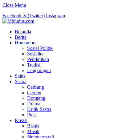
Close Menu
Facebook
X (Twitter)
Instagram
Beranda
Berita
Humaniora
Sosial Politik
Sosialita
Pendidikan
Tradisi
Lingkungan
Sains
Sastra
Cerbung
Cerpen
Dongeng
Drama
Kritik Sastra
Puisi
Kreasi
Bisnis
Musik
Sinematografi