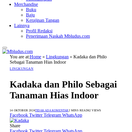
Merchandise
Buku
Baju
Kerajinan Tangan
Lainnya
Profil Redaksi
Penerimaan Naskah Mbludus.com
You are at:
Home
»
Lingkungan
»
Kadaka dan Philo
Sebagai Tanaman Hias Indoor
LINGKUNGAN
Kadaka dan Philo Sebagai
Tanaman Hias Indoor
14 OKTOBER 2024
TIDAK ADA KOMENTAR
2 MINS READ
62
VIEWS
Facebook
Twitter
Telegram
WhatsApp
Share
Facebook
Twitter
Telegram
WhatsApp