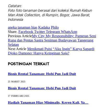
Catatan:
Foto foto tanaman berasal dari koleksi Rumah Kebun
Man Atek Collection, di Rumpin, Bogor, Jawa Barat,
Indonesia
aneka tanaman hias
Kadaka
Philo
Share.
Facebook
Twitter
Telegram
WhatsApp
Previous Article
My City My Responsibility: Pameran Seni
Rupa dan Pentas Sastra Seniman Budayawan Tangerang
Selatan
Next Article
Menikmati Puisi “Aku Ingin” Karya Sapardi
Djoko Damono: Hanya Keinginan Saja?
POSTINGAN TERKAIT
Bisnis Rental Tanaman: Hobi Pun Jadi Duit
25 MARET 2025
Bisnis Rental Tanaman: Hobi Pun Jadi Duit
17 FEBRUARI 2025
Hadiah Tanaman Hias Minimalis, Keren Kali, Ya…