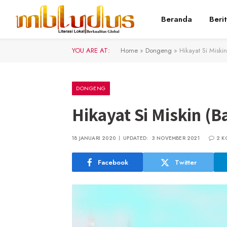
Beranda
Beri
YOU ARE AT:
Home
»
Dongeng
»
Hikayat Si Miski
DONGENG
Hikayat Si Miskin (B
18 JANUARI 2020
UPDATED:
3 NOVEMBER 2021
2 K
Facebook
Twitter