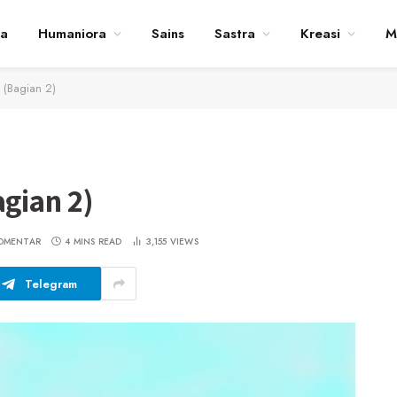
ta
Humaniora
Sains
Sastra
Kreasi
M
n (Bagian 2)
agian 2)
OMENTAR
4 MINS READ
3,155
VIEWS
Telegram