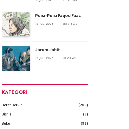
21 JULI 2026
79
VIEWS
Puisi-Puisi Faqod Faaz
12 JULI 2026
26
VIEWS
Jarum Jahit
12 JULI 2026
10
VIEWS
KATEGORI
Berita Terkini
(209)
Bisnis
(9)
Buku
(96)