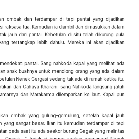
an ombak dan terdampar di tepi pantai yang dijadikan
i raksasa tua. Kemudian ia diambil dan dimasukkan dalam
k jauh dari pantai. Kebetulan di situ telah dikurung pula
ang tertangkap lebih dahulu. Mereka ini akan dijadikan
 mendekati pantai. Sang nahkoda kapal yang melihat ada
kan anak buahnya untuk menolong orang yang ada dalam
etulan Nenek Gergasi sedang tak ada di rumah ketika itu.
ntikan dari Cahaya Khairani, sang Nahkoda langsung jatuh
kamarnya dan Marakarma dilemparkan ke laut. Kapal pun
kan ombak yang gulung-gemulung, setelah kapal jauh
n yang sangat besar. Ikan itu kemudian terdampar di tepi
tan pada saat itu ada seekor burung Gagak yang melintas
… Owaak…,” teriak si burung seakan memanggil Nenek