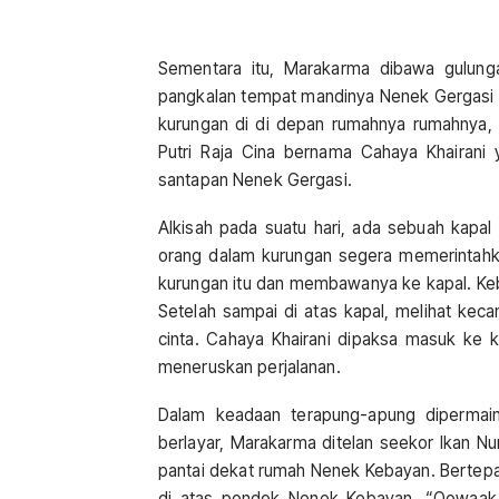
Sementara itu, Marakarma dibawa gulung
pangkalan tempat mandinya Nenek Gergasi s
kurungan di di depan rumahnya rumahnya, ta
Putri Raja Cina bernama Cahaya Khairani y
santapan Nenek Gergasi.
Alkisah pada suatu hari, ada sebuah kapal
orang dalam kurungan segera memerintah
kurungan itu dan membawanya ke kapal. Keb
Setelah sampai di atas kapal, melihat keca
cinta. Cahaya Khairani dipaksa masuk ke 
meneruskan perjalanan.
Dalam keadaan terapung-apung dipermain
berlayar, Marakarma ditelan seekor Ikan Nu
pantai dekat rumah Nenek Kebayan. Bertepa
di atas pondok Nenek Kebayan. “Oowaak