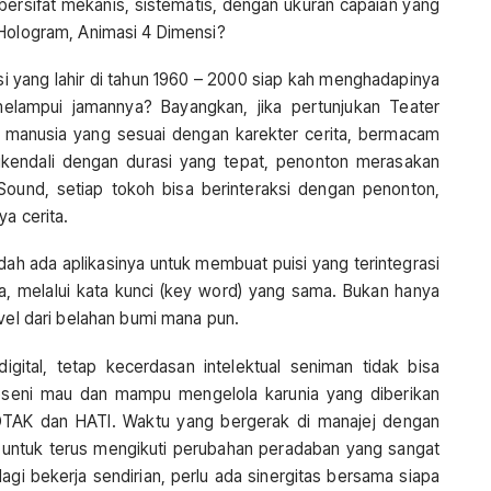
ersifat mekanis, sistematis, dengan ukuran capaian yang
 Hologram, Animasi 4 Dimensi?
asi yang lahir di tahun 1960 – 2000 siap kah menghadapinya
elampui jamannya? Bayangkan, jika pertunjukan Teater
k manusia yang sesuai dengan karekter cerita, bermacam
ikendali dengan durasi yang tepat, penonton merasakan
ound, setiap tokoh bisa berinteraksi dengan penonton,
a cerita.
dah ada aplikasinya untuk membuat puisi yang terintegrasi
nnya, melalui kata kunci (key word) yang sama. Bukan hanya
ovel dari belahan bumi mana pun.
igital, tetap kecerdasan intelektual seniman tidak bisa
 peseni mau dan mampu mengelola karunia yang diberikan
AK dan HATI. Waktu yang bergerak di manajej dengan
 untuk terus mengikuti perubahan peradaban yang sangat
lagi bekerja sendirian, perlu ada sinergitas bersama siapa