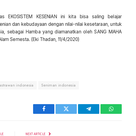
s EKOSISTEM KESENIAN ini kita bisa saling belajar
senian dan kebudayaan dengan nilai-nilai kesetaraan, untuk
sia, sebagai Hamba yang diamanatkan oleh SANG MAHA
lam Semesta. (Eki Thadan, 11/4/2020)
astrawan indonesia
Seniman indonesia
Facebook
Twitter
Telegram
WhatsApp
CLE
NEXT ARTICLE