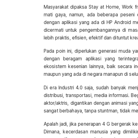
Masyarakat dipaksa Stay at Home, Work f
mati gaya, namun, ada beberapa peseni
dengan aplikasi yang ada di HP Android mer
dicermati untuk pengembangannya di masa
lebih praktis, efisien, efektif dan dituntut kre
Pada poin ini, diperlukan generasi muda ya
dengan beragam aplikasi yang terintegr
ekosistem kesenian lainnya, baik secara i
maupun yang ada di negara manapun di selu
Di era Industri 4.0 saja, sudah banyak me
distribusi, transportasi, media informasi. Be
aktor/aktris, digantikan dengan animasi y
sangat berbahaya, tanpa stuntman, tidak m
Apalah jadi, jika penerapan 4 G bergerak k
Dimana, kecerdasan manusia yang dimili