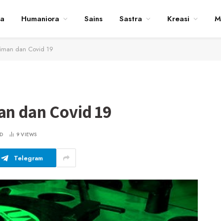
ta
Humaniora
Sains
Sastra
Kreasi
M
eniman dan Covid 19
an dan Covid 19
D
9
VIEWS
Telegram