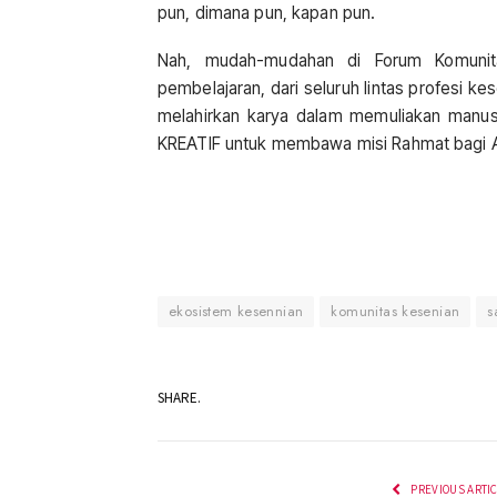
pun, dimana pun, kapan pun.
Nah, mudah-mudahan di Forum Komunita
pembelajaran, dari seluruh lintas profesi ke
melahirkan karya dalam memuliakan manu
KREATIF untuk membawa misi Rahmat bagi A
ekosistem kesennian
komunitas kesenian
s
SHARE.
PREVIOUS ARTI