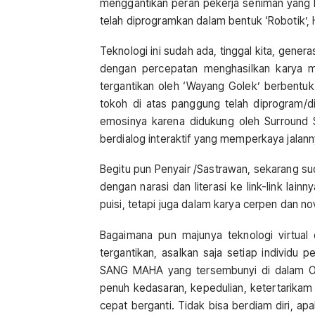
menggantikan peran pekerja seniman yang b
telah diprogramkan dalam bentuk ‘Robotik’,
Teknologi ini sudah ada, tinggal kita, gener
dengan percepatan menghasilkan karya m
tergantikan oleh ‘Wayang Golek’ berbentu
tokoh di atas panggung telah diprogram/d
emosinya karena didukung oleh Surround S
berdialog interaktif yang memperkaya jalanny
Begitu pun Penyair /Sastrawan, sekarang su
dengan narasi dan literasi ke link-link lai
puisi, tetapi juga dalam karya cerpen dan n
Bagaimana pun majunya teknologi virtual d
tergantikan, asalkan saja setiap individu
SANG MAHA yang tersembunyi di dalam OT
penuh kedasaran, kepedulian, ketertarikam
cepat berganti. Tidak bisa berdiam diri, apa