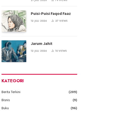
21 JULI 2026
79
VIEWS
Puisi-Puisi Faqod Faaz
12 JULI 2026
27
VIEWS
Jarum Jahit
12 JULI 2026
10
VIEWS
KATEGORI
Berita Terkini
(209)
Bisnis
(9)
Buku
(96)