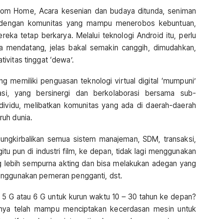
rom Home, Acara kesenian dan budaya ditunda, seniman
 dengan komunitas yang mampu menerobos kebuntuan,
eka tetap berkarya. Melalui teknologi Android itu, perlu
 mendatang, jelas bakal semakin canggih, dimudahkan,
ativitas tinggat ‘dewa’.
ng memiliki penguasan teknologi virtual digital ‘mumpuni’
asi, yang bersinergi dan berkolaborasi bersama sub-
ndividu, melibatkan komunitas yang ada di daerah-daerah
ruh dunia.
njungkirbalikan semua sistem manajeman, SDM, transaksi,
gitu pun di industri film, ke depan, tidak lagi menggunakan
ang lebih sempurna akting dan bisa melakukan adegan yang
enggunakan pemeran pengganti, dst.
e 5 G atau 6 G untuk kurun waktu 10 – 30 tahun ke depan?
kinya telah mampu menciptakan kecerdasan mesin untuk