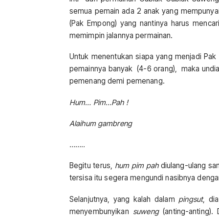
semua pemain ada 2 anak yang mempunyai
(Pak Empong) yang nantinya harus mencari
memimpin jalannya permainan.
Untuk menentukan siapa yang menjadi Pak 
pemainnya banyak (4-6 orang), maka undi
pemenang demi pemenang.
Hum… Pim…Pah !
Alaihum gambreng
……..
Begitu terus,
hum pim pah
diulang-ulang sa
tersisa itu segera mengundi nasibnya denga
Selanjutnya, yang kalah dalam
pingsut
, di
menyembunyikan
suweng
(anting-anting)