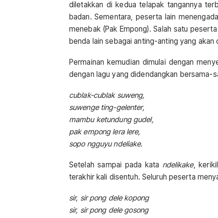
diletakkan di kedua telapak tangannya te
badan. Sementara, peserta lain menengada
menebak (Pak Empong). Salah satu peserta
benda lain sebagai anting-anting yang akan
Permainan kemudian dimulai dengan menyent
dengan lagu yang didendangkan bersama-s
cublak-cublak suweng,
suwenge ting-gelenter,
mambu ketundung gudel,
pak empong lera lere,
sopo ngguyu ndeliake.
Setelah sampai pada kata
ndelikake
, keri
terakhir kali disentuh. Seluruh peserta men
sir, sir pong dele kopong
sir, sir pong dele gosong