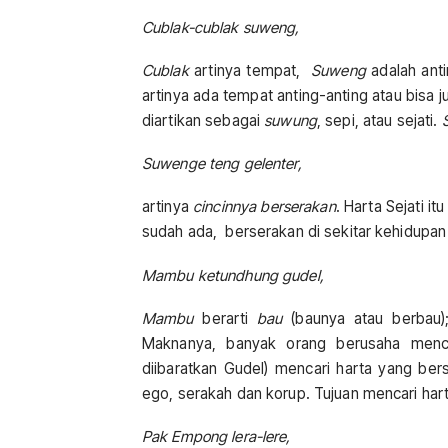
Cublak-cublak suweng,
Cublak
artinya tempat,
Suweng
adalah ant
artinya ada tempat anting-anting atau bisa j
diartikan sebagai
suwung
, sepi, atau sejati.
Suwenge teng gelenter,
artinya
cincinnya berserakan
. Harta Sejati 
sudah ada, berserakan di sekitar kehidupan
Mambu ketundhung gudel,
Mambu
berarti
bau
(baunya atau berbau
Maknanya, banyak orang berusaha mencar
diibaratkan Gudel) mencari harta yang ber
ego, serakah dan korup. Tujuan mencari har
Pak Empong lera-lere,