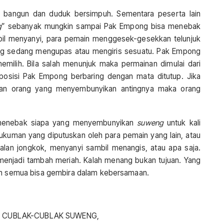
bangun dan duduk bersimpuh. Sementara peserta lain
g
” sebanyak mungkin sampai Pak Empong bisa menebak
bil menyanyi, para pemain menggesek-gesekkan telunjuk
ang sedang mengupas atau mengiris sesuatu. Pak Empong
milih. Bila salah menunjuk maka permainan dimulai dari
 posisi Pak Empong berbaring dengan mata ditutup. Jika
an orang yang menyembunyikan antingnya maka orang
l menebak siapa yang menyembunyikan
suweng
untuk kali
ukuman yang diputuskan oleh para pemain yang lain, atau
alan jongkok, menyanyi sambil menangis, atau apa saja.
enjadi tambah meriah. Kalah menang bukan tujuan. Yang
dan semua bisa gembira dalam kebersamaan.
 CUBLAK-CUBLAK SUWENG,