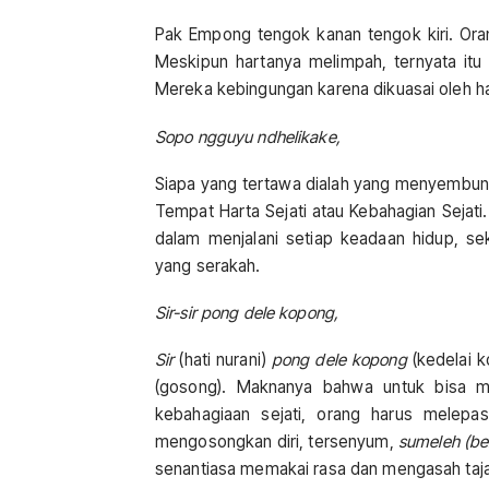
Pak Empong tengok kanan tengok kiri. Ora
Meskipun hartanya melimpah, ternyata itu 
Mereka kebingungan karena dikuasai oleh h
Sopo ngguyu ndhelikake,
Siapa yang tertawa dialah yang menyembun
Tempat Harta Sejati atau Kebahagian Sejati
dalam menjalani setiap keadaan hidup, se
yang serakah.
Sir-sir pong dele kopong,
Sir
(hati nurani)
pong dele kopong
(kedelai k
(gosong). Maknanya bahwa untuk bisa m
kebahagiaan sejati, orang harus melepas
mengosongkan diri, tersenyum,
sumeleh (ber
senantiasa memakai rasa dan mengasah ta