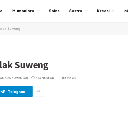
ta
Humaniora
Sains
Sastra
Kreasi
M
ublak Suweng
lak Suweng
DAK ADA KOMENTAR
4 MINS READ
118
VIEWS
Telegram