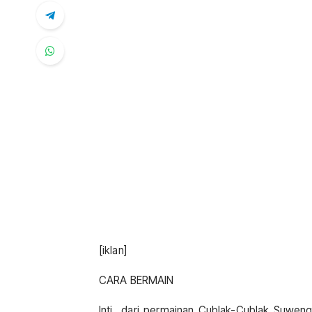
[iklan]
CARA BERMAIN
Inti dari permainan Cublak-Cublak Suweng 