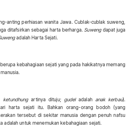
ing-anting perhiasan wanita Jawa. Cublak-cublak suweng,
uga ditafsirkan sebagai harta berharga.
Suweng
dapat juga
Suweng
adalah Harta Sejati.
itu berupa kebahagiaan sejati yang pada hakikatnya memang
 manusia.
);
ketundhung
artinya dituju;
gudel
adalah
anak kerbau
).
i harta sejati itu. Bahkan orang-orang bodoh (yang
serakan tersebut di sekitar manusia dengan penuh nafsu
ta adalah untuk menemukan kebahagiaan sejati.