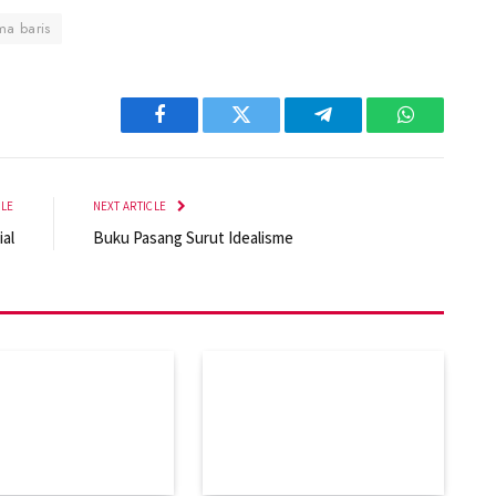
ima baris
Facebook
Twitter
Telegram
WhatsApp
CLE
NEXT ARTICLE
ial
Buku Pasang Surut Idealisme