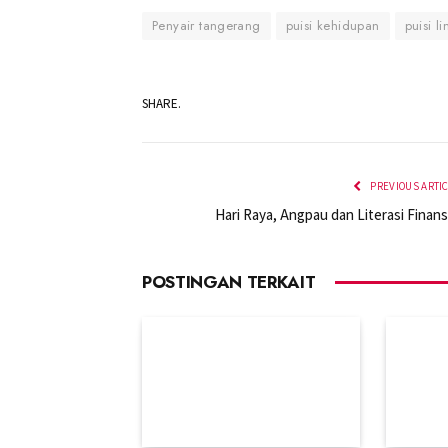
Penyair tangerang
puisi kehidupan
puisi l
SHARE.
PREVIOUS ARTI
Hari Raya, Angpau dan Literasi Finans
POSTINGAN TERKAIT