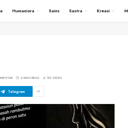
ta
Humaniora
Sains
Sastra
Kreasi
M
OMENTAR
2 MINS READ
187
VIEWS
Telegram