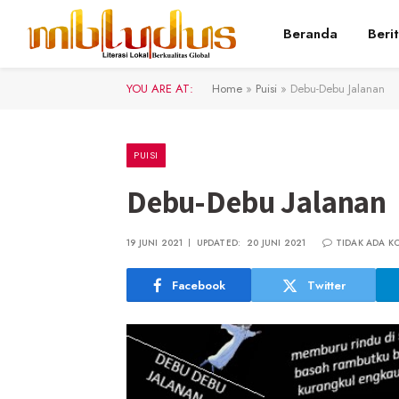
Beranda
Beri
YOU ARE AT:
Home
»
Puisi
»
Debu-Debu Jalanan
PUISI
Debu-Debu Jalanan
19 JUNI 2021
UPDATED:
20 JUNI 2021
TIDAK ADA K
Facebook
Twitter