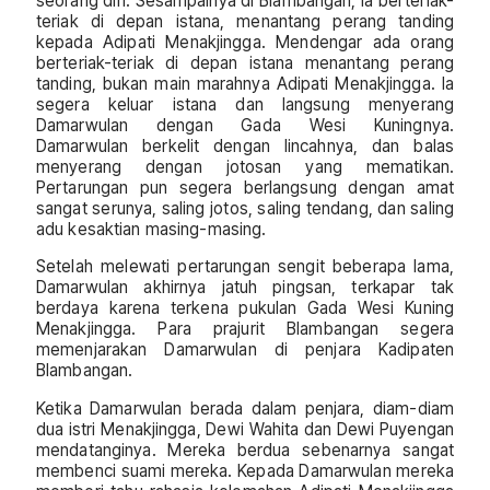
seorang diri. Sesampainya di Blambangan, ia berteriak-
teriak di depan istana, menantang perang tanding
kepada Adipati Menakjingga. Mendengar ada orang
berteriak-teriak di depan istana menantang perang
tanding, bukan main marahnya Adipati Menakjingga. Ia
segera keluar istana dan langsung menyerang
Damarwulan dengan Gada Wesi Kuningnya.
Damarwulan berkelit dengan lincahnya, dan balas
menyerang dengan jotosan yang mematikan.
Pertarungan pun segera berlangsung dengan amat
sangat serunya, saling jotos, saling tendang, dan saling
adu kesaktian masing-masing.
Setelah melewati pertarungan sengit beberapa lama,
Damarwulan akhirnya jatuh pingsan, terkapar tak
berdaya karena terkena pukulan Gada Wesi Kuning
Menakjingga. Para prajurit Blambangan segera
memenjarakan Damarwulan di penjara Kadipaten
Blambangan.
Ketika Damarwulan berada dalam penjara, diam-diam
dua istri Menakjingga, Dewi Wahita dan Dewi Puyengan
mendatanginya. Mereka berdua sebenarnya sangat
membenci suami mereka. Kepada Damarwulan mereka