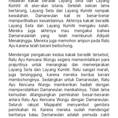
melawan kakak beradik Layang Seta dan Layang
Kumitir di alun-alun istana. Setelah sekian lama
bertarung, Layang Seta dan Layang Kumitir nampak
kewalahan. Damarwulan kali ini benar-benar
memperlihatkan kesaktiannya. Akhirnya kakak beradik
Layang Seta dan Layang Kumitir mengaku kalah.
Mereka juga akhirnya mau mengakui bahwa
Damarwulanlah yang telah membunuh Adipati
Menakjingga. Mereka juga memohon ampun pada Ratu
Ayu karena telah berani berbohong.
Mendengar pengakuan kedua kakak beradik tersebut,
Ratu Ayu Kencana Wungu segera memerintahkan para
prajuritnya untuk menangkap dan memenjarakan
Layang Seta dan Layang Kumitir. Ratu sangat marah,
juga tersinggung, karena mereka berdua berani
membohonginya. Sedangkan untuk Damarwulan, Ratu
Ayu Kencana Wungu memberikan hadiah dengan
mempersilahkan Damarwulan menikahinya. Tidak lama
kemudian dilangsungkan pernikahan besar-besaran
antara Ratu Ayu Kencana Wungu dengan Damarwulan.
Seluruh rakyat Majapahit menyambut gembira
pernikahan ini. Karena mereka sudah mendengar
beritanya kalau Damarwulan adalah pemuda sakti