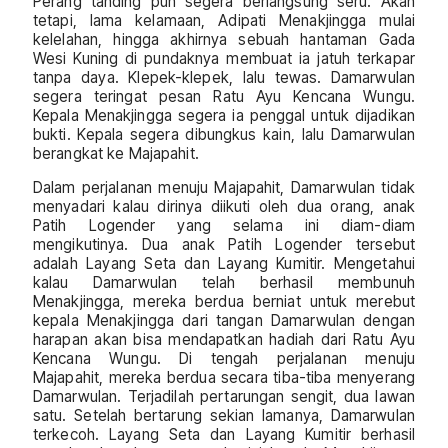
Perang tanding pun segera berlangsung seru. Akan
tetapi, lama kelamaan, Adipati Menakjingga mulai
kelelahan, hingga akhirnya sebuah hantaman Gada
Wesi Kuning di pundaknya membuat ia jatuh terkapar
tanpa daya. Klepek-klepek, lalu tewas. Damarwulan
segera teringat pesan Ratu Ayu Kencana Wungu.
Kepala Menakjingga segera ia penggal untuk dijadikan
bukti. Kepala segera dibungkus kain, lalu Damarwulan
berangkat ke Majapahit.
Dalam perjalanan menuju Majapahit, Damarwulan tidak
menyadari kalau dirinya diikuti oleh dua orang, anak
Patih Logender yang selama ini diam-diam
mengikutinya. Dua anak Patih Logender tersebut
adalah Layang Seta dan Layang Kumitir. Mengetahui
kalau Damarwulan telah berhasil membunuh
Menakjingga, mereka berdua berniat untuk merebut
kepala Menakjingga dari tangan Damarwulan dengan
harapan akan bisa mendapatkan hadiah dari Ratu Ayu
Kencana Wungu. Di tengah perjalanan menuju
Majapahit, mereka berdua secara tiba-tiba menyerang
Damarwulan. Terjadilah pertarungan sengit, dua lawan
satu. Setelah bertarung sekian lamanya, Damarwulan
terkecoh. Layang Seta dan Layang Kumitir berhasil