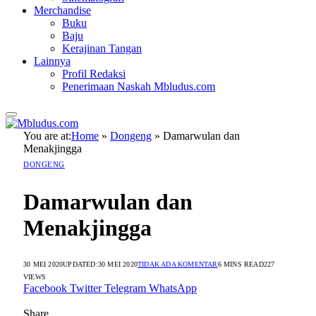
Merchandise
Buku
Baju
Kerajinan Tangan
Lainnya
Profil Redaksi
Penerimaan Naskah Mbludus.com
You are at:
Home
»
Dongeng
»
Damarwulan dan
Menakjingga
DONGENG
Damarwulan dan
Menakjingga
30 MEI 2020
UPDATED:
30 MEI 2020
TIDAK ADA KOMENTAR
6 MINS READ
227
VIEWS
Facebook
Twitter
Telegram
WhatsApp
Share