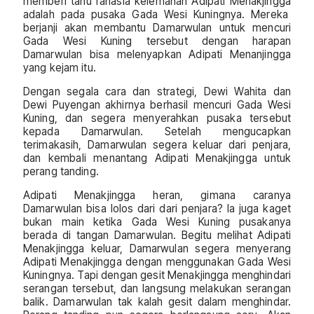
memberi tahu rahasia kelemahan Adipati Menakjingga
adalah pada pusaka Gada Wesi Kuningnya. Mereka
berjanji akan membantu Damarwulan untuk mencuri
Gada Wesi Kuning tersebut dengan harapan
Damarwulan bisa melenyapkan Adipati Menanjingga
yang kejam itu.
Dengan segala cara dan strategi, Dewi Wahita dan
Dewi Puyengan akhirnya berhasil mencuri Gada Wesi
Kuning, dan segera menyerahkan pusaka tersebut
kepada Damarwulan. Setelah mengucapkan
terimakasih, Damarwulan segera keluar dari penjara,
dan kembali menantang Adipati Menakjingga untuk
perang tanding.
Adipati Menakjingga heran, gimana caranya
Damarwulan bisa lolos dari dari penjara? Ia juga kaget
bukan main ketika Gada Wesi Kuning pusakanya
berada di tangan Damarwulan. Begitu melihat Adipati
Menakjingga keluar, Damarwulan segera menyerang
Adipati Menakjingga dengan menggunakan Gada Wesi
Kuningnya. Tapi dengan gesit Menakjingga menghindari
serangan tersebut, dan langsung melakukan serangan
balik. Damarwulan tak kalah gesit dalam menghindar.