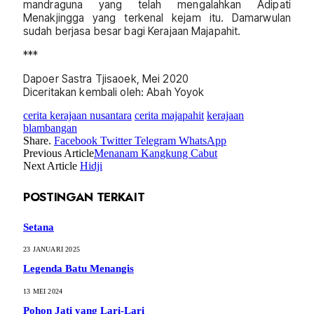
mandraguna yang telah mengalahkan Adipati
Menakjingga yang terkenal kejam itu. Damarwulan
sudah berjasa besar bagi Kerajaan Majapahit.
***
Dapoer Sastra Tjisaoek, Mei 2020
Diceritakan kembali oleh: Abah Yoyok
cerita kerajaan nusantara
cerita majapahit
kerajaan
blambangan
Share.
Facebook
Twitter
Telegram
WhatsApp
Previous Article
Menanam Kangkung Cabut
Next Article
Hidji
POSTINGAN TERKAIT
Setana
23 JANUARI 2025
Legenda Batu Menangis
13 MEI 2024
Pohon Jati yang Lari-Lari