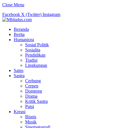
Close Menu
Facebook
X (Twitter)
Instagram
Beranda
Berita
Humaniora
Sosial Politik
Sosialita
Pendidikan
Tradisi
Lingkungan
Sains
Sastra
Cerbung
Cerpen
Dongeng
Drama
Kritik Sastra
Puisi
Kreasi
Bisnis
Musik
Sinematografi