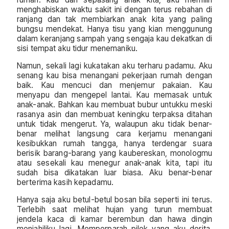
menghabiskan waktu sakit ini dengan terus rebahan di
ranjang dan tak membiarkan anak kita yang paling
bungsu mendekat. Hanya tisu yang kian menggunung
dalam keranjang sampah yang sengaja kau dekatkan di
sisi tempat aku tidur menemaniku.
Namun, sekali lagi kukatakan aku terharu padamu. Aku
senang kau bisa menangani pekerjaan rumah dengan
baik. Kau mencuci dan menjemur pakaian. Kau
menyapu dan mengepel lantai. Kau memasak untuk
anak-anak. Bahkan kau membuat bubur untukku meski
rasanya asin dan membuat keningku terpaksa ditahan
untuk tidak mengerut. Ya, walaupun aku tidak benar-
benar melihat langsung cara kerjamu menangani
kesibukkan rumah tangga, hanya terdengar suara
berisik barang-barang yang kaubereskan, monologmu
atau sesekali kau menegur anak-anak kita, tapi itu
sudah bisa dikatakan luar biasa. Aku benar-benar
berterima kasih kepadamu.
Hanya saja aku betul-betul bosan bila seperti ini terus.
Terlebih saat melihat hujan yang turun membuat
jendela kaca di kamar berembun dan hawa dingin
menjahiliku lagi. Memperparah pilek yang aku derita.