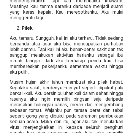
mendengarkanku, tapi kau membuatku khawatir.
Mestinya kau terima saranku daripada menjadi suami
yang keras kepala. Kau merepotkanku. Aku mulai
menggerutu lagi.
Pilek
Aku terharu. Sungguh, kali ini aku terharu. Tidak sedang
bercanda atau agar aku bisa mendapatkan perhatian
lebih darimu. Tapi kali ini aku benar-benar sakit dan tak
sanggup melakukan aktivitas harianku sebagai ibu
rumah tangga. Jadi aku berharap penuh kau bisa
membereskan pekerjaanku sementara waktu hingga
aku pulih.
Musim hujan akhir tahun membuat aku pilek hebat.
Kepalaku sakit, berdenyut-denyut seperti dipukul palu
berkali-kali. Aku bersin puluhan kali dalam sehari hingga
rasanya aku ingin memilih pingsan saja daripada
merasakan hidungku panas, merah dan mengembang
sebesar tomat. Wajahku pun terasa berat dan tebal
seperti gong yang dipukul pada seremoni pembukaan
sebuah acara. Maka dari itu, agar aku tak menularkan
virus menjengkelkan ini kepada seluruh penghuni
rumah: kau dan sepasang anak kita, aku memilih