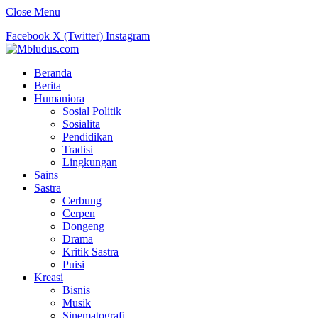
Close Menu
Facebook
X (Twitter)
Instagram
Beranda
Berita
Humaniora
Sosial Politik
Sosialita
Pendidikan
Tradisi
Lingkungan
Sains
Sastra
Cerbung
Cerpen
Dongeng
Drama
Kritik Sastra
Puisi
Kreasi
Bisnis
Musik
Sinematografi