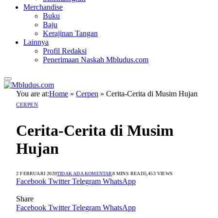
Merchandise
Buku
Baju
Kerajinan Tangan
Lainnya
Profil Redaksi
Penerimaan Naskah Mbludus.com
You are at:
Home
»
Cerpen
»
Cerita-Cerita di Musim Hujan
CERPEN
Cerita-Cerita di Musim
Hujan
2 FEBRUARI 2020
TIDAK ADA KOMENTAR
8 MINS READ
5,453
VIEWS
Facebook
Twitter
Telegram
WhatsApp
Share
Facebook
Twitter
Telegram
WhatsApp