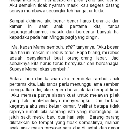
Aku semakin tidak nyaman meski kau segera datang
seraya membawa secangkir teh hangat untukku.
Sampai akhirnya aku benar-benar harus beranjak dari
kamar ini saat anak pertama kita, tanpa
sepengetahuanmu, masuk dan bercerita banyak hal
kepadaku pada hari Minggu pagi yang dingin.
“Ma, kapan Mama sembuh,
sih
?” tanyanya. “Aku bosan
dua hari ini makan mi rebus terus. Papa bilang, mi rebus
adalah penyelamat buat orang-orang lapar. Jadi
sebaiknya kita harus terus bersyukur dan berbahagia.
Supaya Mama lekas sembuh.”
Antara lucu dan kasihan aku membelai rambut anak
pertama kita. Lalu tanpa perlu menunggu lama sembari
menguatkan diri, aku segera beranjak dari tempat tidur.
Aku merasa punya alasan kuat untuk melawan pilek
yang tak henti-hentinya menyerangku. Dan betapa
kagetnya aku saat keluar kamar. Melihat betapa tidak
rapinya rumah bila seorang istri yang merangkap ibu
jatuh sakit meski baru dua hari saja. Barang-barang
diletakkan ke tempat yang tidak semestinya, mainan
anak-anak masih tercecer satu-dua di lantai, dan dapur