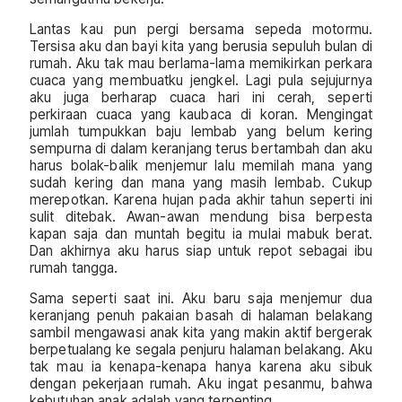
Lantas kau pun pergi bersama sepeda motormu.
Tersisa aku dan bayi kita yang berusia sepuluh bulan di
rumah. Aku tak mau berlama-lama memikirkan perkara
cuaca yang membuatku jengkel. Lagi pula sejujurnya
aku juga berharap cuaca hari ini cerah, seperti
perkiraan cuaca yang kaubaca di koran. Mengingat
jumlah tumpukkan baju lembab yang belum kering
sempurna di dalam keranjang terus bertambah dan aku
harus bolak-balik menjemur lalu memilah mana yang
sudah kering dan mana yang masih lembab. Cukup
merepotkan. Karena hujan pada akhir tahun seperti ini
sulit ditebak. Awan-awan mendung bisa berpesta
kapan saja dan muntah begitu ia mulai mabuk berat.
Dan akhirnya aku harus siap untuk repot sebagai ibu
rumah tangga.
Sama seperti saat ini. Aku baru saja menjemur dua
keranjang penuh pakaian basah di halaman belakang
sambil mengawasi anak kita yang makin aktif bergerak
berpetualang ke segala penjuru halaman belakang. Aku
tak mau ia kenapa-kenapa hanya karena aku sibuk
dengan pekerjaan rumah. Aku ingat pesanmu, bahwa
kebutuhan anak adalah yang terpenting.