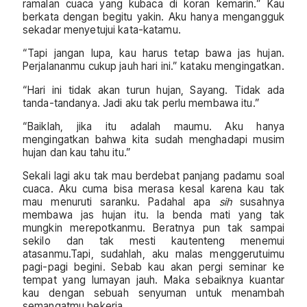
ramalan cuaca yang kubaca di koran kemarin.” Kau
berkata dengan begitu yakin. Aku hanya mengangguk
sekadar menyetujui kata-katamu.
“Tapi jangan lupa, kau harus tetap bawa jas hujan.
Perjalananmu cukup jauh hari ini.” kataku mengingatkan.
“Hari ini tidak akan turun hujan, Sayang. Tidak ada
tanda-tandanya. Jadi aku tak perlu membawa itu.”
“Baiklah, jika itu adalah maumu. Aku hanya
mengingatkan bahwa kita sudah menghadapi musim
hujan dan kau tahu itu.”
Sekali lagi aku tak mau berdebat panjang padamu soal
cuaca. Aku cuma bisa merasa kesal karena kau tak
mau menuruti saranku. Padahal apa
sih
susahnya
membawa jas hujan itu. Ia benda mati yang tak
mungkin merepotkanmu. Beratnya pun tak sampai
sekilo dan tak mesti kautenteng menemui
atasanmu.Tapi, sudahlah, aku malas menggerutuimu
pagi-pagi begini. Sebab kau akan pergi seminar ke
tempat yang lumayan jauh. Maka sebaiknya kuantar
kau dengan sebuah senyuman untuk menambah
semangatmu bekerja.