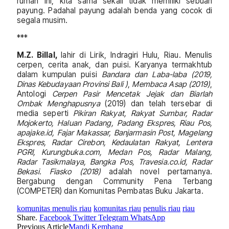
rumah ini, kita sama sekali tidak memiliki sebuah
payung. Padahal payung adalah benda yang cocok di
segala musim.
***
M.Z. Billal,
lahir di Lirik, Indragiri Hulu, Riau. Menulis
cerpen, cerita anak, dan puisi. Karyanya termakhtub
dalam kumpulan puisi
Bandara dan Laba-laba (2019,
Dinas Kebudayaan Provinsi Bali )
,
Membaca Asap (2019)
,
Antologi
Cerpen Pasir Mencetak Jejak dan Biarlah
Ombak Menghapusnya
(2019) dan telah tersebar di
media seperti
Pikiran Rakyat, Rakyat Sumbar, Radar
Mojokerto, Haluan Padang, Padang Ekspres, Riau Pos,
apajake.id, Fajar Makassar, Banjarmasin Post, Magelang
Ekspres, Radar Cirebon, Kedaulatan Rakyat, Lentera
PGRI, Kurungbuka.com, Medan Pos, Radar Malang,
Radar Tasikmalaya, Bangka Pos, Travesia.co.id, Radar
Bekasi. Fiasko (2018)
adalah novel pertamanya.
Bergabung dengan Community Pena Terbang
(COMPETER) dan Komunitas Pembatas Buku Jakarta.
komunitas menulis riau
komunitas riau
penulis riau
riau
Share.
Facebook
Twitter
Telegram
WhatsApp
Previous Article
Mandi Kembang