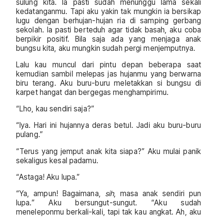
sulung kita. Ia pasti sudah menunggu lama sekali
kedatanganmu. Tapi aku yakin tak mungkin ia bersikap
lugu dengan berhujan-hujan ria di samping gerbang
sekolah. Ia pasti berteduh agar tidak basah, aku coba
berpikir positif. Bila saja ada yang menjaga anak
bungsu kita, aku mungkin sudah pergi menjemputnya.
Lalu kau muncul dari pintu depan beberapa saat
kemudian sambil melepas jas hujanmu yang berwarna
biru terang. Aku buru-buru meletakkan si bungsu di
karpet hangat dan bergegas menghampirimu.
“Lho, kau sendiri saja?”
“Iya. Hari ini hujannya deras betul. Jadi aku buru-buru
pulang.”
“Terus yang jemput anak kita siapa?” Aku mulai panik
sekaligus kesal padamu.
“Astaga! Aku lupa.”
“Ya, ampun! Bagaimana,
sih
, masa anak sendiri pun
lupa.” Aku bersungut-sungut. “Aku sudah
meneleponmu berkali-kali, tapi tak kau angkat. Ah, aku