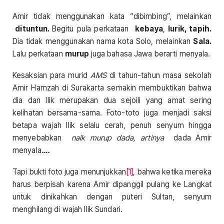
Amir tidak menggunakan kata “dibimbing”, melainkan
dituntun.
Begitu pula perkataan
kebaya
,
lurik, tapih.
Dia tidak menggunakan nama kota Solo, melainkan
Sala.
Lalu perkataan
murup
juga bahasa Jawa berarti menyala.
Kesaksian para murid
AMS
di tahun-tahun masa sekolah
Amir Hamzah di Surakarta semakin membuktikan bahwa
dia dan Ilik merupakan dua sejoili yang amat sering
kelihatan bersama-sama. Foto-toto juga menjadi saksi
betapa wajah Ilik selalu cerah, penuh senyum hingga
menyebabkan
naik murup dada, artinya
dada Amir
menyala
….
Tapi bukti foto juga menunjukkan
[1]
, bahwa ketika mereka
harus berpisah karena Amir dipanggil pulang ke Langkat
untuk dinikahkan dengan puteri Sultan, senyum
menghilang di wajah Ilik Sundari.