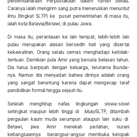
perbendaharaan Perpustakaan dalam rumah beliau.
Caranya ialah mengirim sang putra meneruskan menuntut
ilmu (tingkat SLTP) ke pusat pemerintahan di masa itu,
ialah kota Batavia/Betawi, di pulau Jawa.
Di masa itu, perantauan ke lain tempat, lebih-lebih lain
pulau merupakan alasan bersedih hati yang disertai
kekawatiran. Orang selalu cemas menghadapi ketidak-
tentuan. Demikian pula Amir yang berusia belasan tahun.
Dia harus berpisah dengan keluarga, terutama Ibunda-
nya. Namun dia menyadari bahwa dirinya adalah orang
yang sangat beruntung karena dapat mengecap taraf
pendidikan formal hingga sejauh itu.
Setelah menghirup nafas lingkungan siswa-siswi
setingkat maupun lebih tinggi di
Mulo/
SLTP, ditambah
pergaulan kaum muda serumpun ataupun lain suku di
Betawi, jiwa Amir merekah perlahan, nurani
kebangsaannya berangsur-angsur membuka kelopak