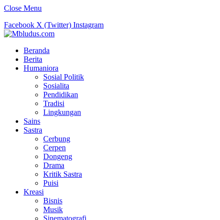
Close Menu
Facebook
X (Twitter)
Instagram
Beranda
Berita
Humaniora
Sosial Politik
Sosialita
Pendidikan
Tradisi
Lingkungan
Sains
Sastra
Cerbung
Cerpen
Dongeng
Drama
Kritik Sastra
Puisi
Kreasi
Bisnis
Musik
Sinematografi