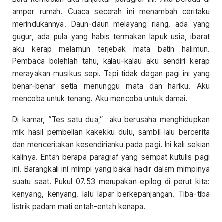
amper rumah. Cuaca secerah ini menambah ceritaku
merindukannya. Daun-daun melayang riang, ada yang
gugur, ada pula yang habis termakan lapuk usia, ibarat
aku kerap melamun terjebak mata batin halimun.
Pembaca bolehlah tahu, kalau-kalau aku sendiri kerap
merayakan musikus sepi. Tapi tidak degan pagi ini yang
benar-benar setia menunggu mata dan hariku. Aku
mencoba untuk tenang. Aku mencoba untuk damai.
Di kamar, “Tes satu dua,” aku berusaha menghidupkan
mik hasil pembelian kakekku dulu, sambil lalu bercerita
dan menceritakan kesendirianku pada pagi. Ini kali sekian
kalinya. Entah berapa paragraf yang sempat kutulis pagi
ini. Barangkali ini mimpi yang bakal hadir dalam mimpinya
suatu saat. Pukul 07.53 merupakan epilog di perut kita:
kenyang, kenyang, lalu lapar berkepanjangan. Tiba-tiba
listrik padam mati entah-entah kenapa.