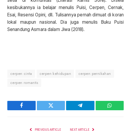
setia di komunitas (Literasi Kamis Sore). Disela
kesibukannya ia belajar menulis Puisi, Cerpen, Cernak,
Esai, Resensi Opini, dll. Tulisannya pernah dimuat di koran
lokal maupun nasional. Dia juga menulis Buku Puisi
Senandung Asmara dalam Jiwa (2018).
cerpen cinta
cerpen kehidupan
cerpen pernikahan
cerpen romantis
Facebook
Twitter
Telegram
WhatsAp
PREVIOUS ARTICLE
NEXT ARTICLE