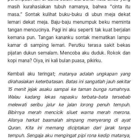
masih kurahasiakan tubuh namanya, bahwa “cinta itu
masa.” Sontak kulihat buku-buku di ubun meja dekat
lemari dekat meja. Baju-baju menumpuk beku meminta
tangan mencucinya. Pagi ini aku seperti tak kuat berjalan
kemana pun. Tangan kananku sontak mematikan lampu
kamar di samping lemari. Perutku terasa sakit bekas
pijatan dukun semalam. Mencoba aku duduk. Rokok dan
kopi mana? Oiya, ini kali bulan puasa, pikirku.
Kembali aku teringat;
matanya adalah ungkapan yang
dirahasiakan keterbatasan. Batas ini sa
n
gatlah jauh sekitar
15 menit jejak asaku sampai ke taman bunga rumahnya.
Walau kadang lekas napasku terbata-bata tersebab
melewati seribu jalur ke jalan lorong penuh tempuh.
Bibirnya merah mencicik siluet warna merah merona.
Alisnya harkat basmalah simpang menyerang di ayat
Quran. Kita ini memang diciptakan dari jarak tanpa
tempuh. Sengaja aku mengingat pipi rona kedip matanya,