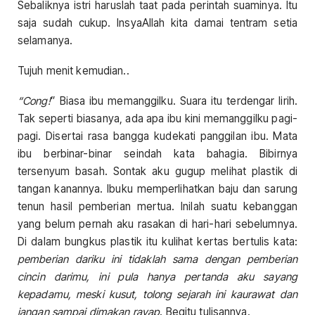
Sebaliknya istri haruslah taat pada perintah suaminya. Itu
saja sudah cukup. InsyaAllah kita damai tentram setia
selamanya.
Tujuh menit kemudian..
“Cong
!
” Biasa ibu memanggilku. Suara itu terdengar lirih.
Tak seperti biasanya, ada apa ibu kini memanggilku pagi-
pagi. Disertai rasa bangga kudekati panggilan ibu. Mata
ibu berbinar-binar seindah kata bahagia. Bibirnya
tersenyum basah. Sontak aku gugup melihat plastik di
tangan kanannya. Ibuku memperlihatkan baju dan sarung
tenun hasil pemberian mertua. Inilah suatu kebanggan
yang belum pernah aku rasakan di hari-hari sebelumnya.
Di dalam bungkus plastik itu kulihat kertas bertulis kata:
pemberian dariku ini tidaklah sama dengan pemberian
cincin darimu, ini pula hanya pertanda aku sayang
kepadamu, meski kusut, tolong sejarah ini kaurawat dan
jangan sampai dimakan rayap
. Begitu tulisannya.