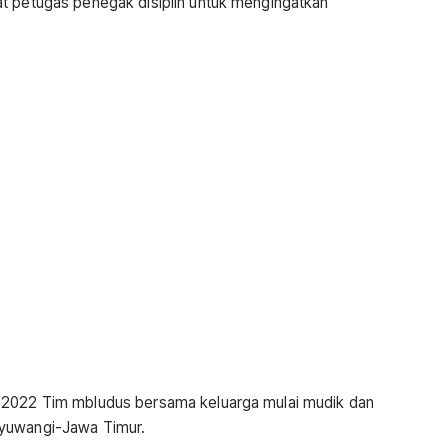
at petugas penegak disiplin untuk mengingatkan
i 2022 Tim mbludus bersama keluarga mulai mudik dan
nyuwangi-Jawa Timur.