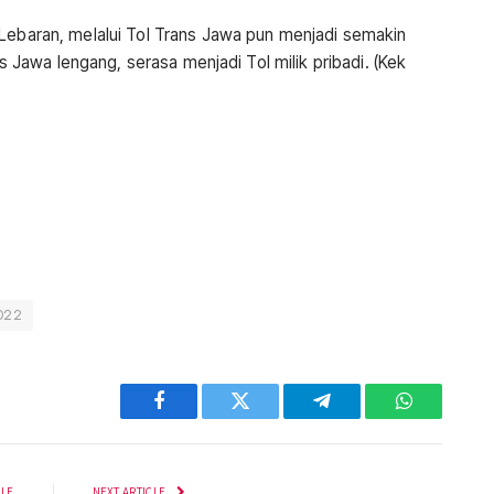
 Lebaran, melalui Tol Trans Jawa pun menjadi semakin
ans Jawa lengang, serasa menjadi Tol milik pribadi. (Kek
022
Facebook
Twitter
Telegram
WhatsApp
CLE
NEXT ARTICLE