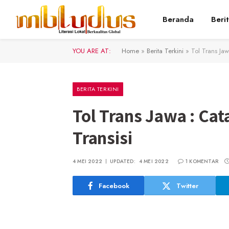
Beranda
Beri
YOU ARE AT:
Home
»
Berita Terkini
»
Tol Trans Ja
BERITA TERKINI
Tol Trans Jawa : Ca
Transisi
4 MEI 2022
UPDATED:
4 MEI 2022
1 KOMENTAR
Facebook
Twitter