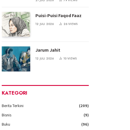
21 JULI 2026
79
VIEWS
Puisi-Puisi Faqod Faaz
12 JULI 2026
26
VIEWS
Jarum Jahit
12 JULI 2026
10
VIEWS
KATEGORI
Berita Terkini
(209)
Bisnis
(9)
Buku
(96)