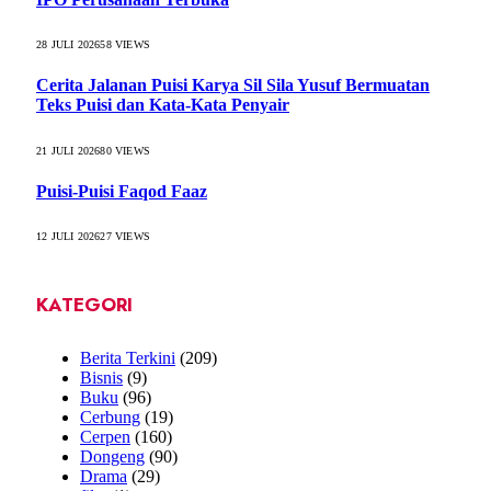
28 JULI 2026
58
VIEWS
Cerita Jalanan Puisi Karya Sil Sila Yusuf Bermuatan
Teks Puisi dan Kata-Kata Penyair
21 JULI 2026
80
VIEWS
Puisi-Puisi Faqod Faaz
12 JULI 2026
27
VIEWS
KATEGORI
Berita Terkini
(209)
Bisnis
(9)
Buku
(96)
Cerbung
(19)
Cerpen
(160)
Dongeng
(90)
Drama
(29)