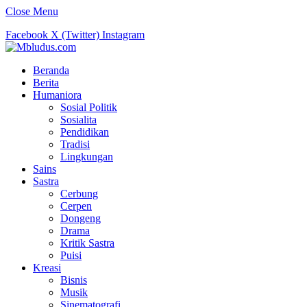
Close Menu
Facebook
X (Twitter)
Instagram
Beranda
Berita
Humaniora
Sosial Politik
Sosialita
Pendidikan
Tradisi
Lingkungan
Sains
Sastra
Cerbung
Cerpen
Dongeng
Drama
Kritik Sastra
Puisi
Kreasi
Bisnis
Musik
Sinematografi