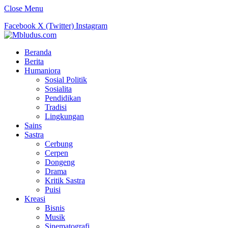
Close Menu
Facebook
X (Twitter)
Instagram
Beranda
Berita
Humaniora
Sosial Politik
Sosialita
Pendidikan
Tradisi
Lingkungan
Sains
Sastra
Cerbung
Cerpen
Dongeng
Drama
Kritik Sastra
Puisi
Kreasi
Bisnis
Musik
Sinematografi