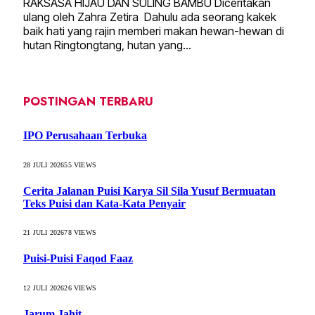
RAKSASA HIJAU DAN SULING BAMBU Diceritakan
ulang oleh Zahra Zetira Dahulu ada seorang kakek
baik hati yang rajin memberi makan hewan-hewan di
hutan Ringtongtang, hutan yang…
POSTINGAN TERBARU
IPO Perusahaan Terbuka
28 JULI 2026
55
VIEWS
Cerita Jalanan Puisi Karya Sil Sila Yusuf Bermuatan
Teks Puisi dan Kata-Kata Penyair
21 JULI 2026
78
VIEWS
Puisi-Puisi Faqod Faaz
12 JULI 2026
26
VIEWS
Jarum Jahit