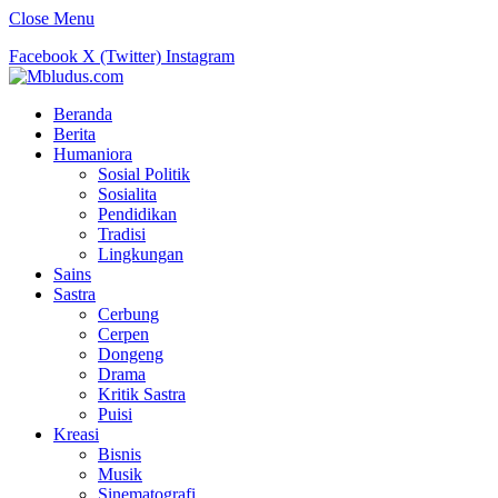
Close Menu
Facebook
X (Twitter)
Instagram
Beranda
Berita
Humaniora
Sosial Politik
Sosialita
Pendidikan
Tradisi
Lingkungan
Sains
Sastra
Cerbung
Cerpen
Dongeng
Drama
Kritik Sastra
Puisi
Kreasi
Bisnis
Musik
Sinematografi