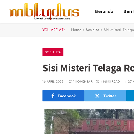
Beranda
Beri
YOU ARE AT:
Home
»
Sosialita
»
Sisi Misteri Tela
SOSIALITA
Sisi Misteri Telaga 
16 APRIL 2025
1 KOMENTAR
4 MINS READ
27
Facebook
Twitter