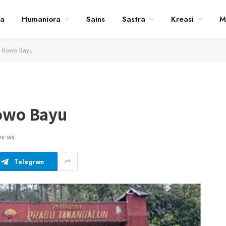
ta
Humaniora
Sains
Sastra
Kreasi
M
ga Rowo Bayu
Rowo Bayu
VIEWS
Telegram