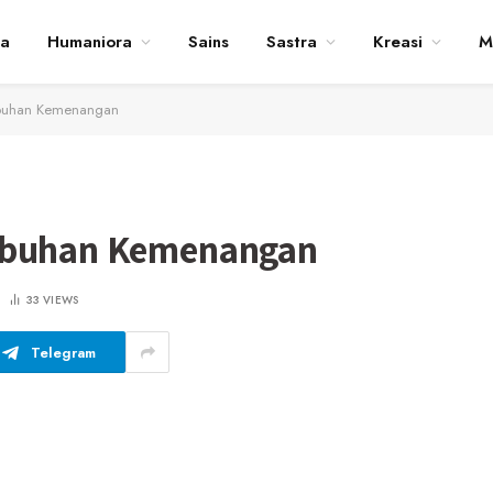
ta
Humaniora
Sains
Sastra
Kreasi
M
abuhan Kemenangan
abuhan Kemenangan
33
VIEWS
Telegram