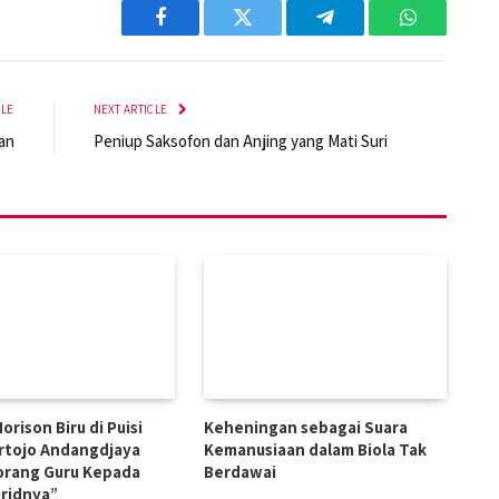
Facebook
Twitter
Telegram
WhatsApp
CLE
NEXT ARTICLE
an
Peniup Saksofon dan Anjing yang Mati Suri
orison Biru di Puisi
Keheningan sebagai Suara
rtojo Andangdjaya
Kemanusiaan dalam Biola Tak
orang Guru Kepada
Berdawai
ridnya”