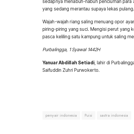
sedapnya menabuh-nabuh penciuman para 
yang sedang merantau supaya lekas pulang
Wajah-wajah riang saling menuang opor ay
piring-piring yang suci. Mengisi perut yang
pasca keliling satu kampung untuk saling 
Purbalingga, 1 Syawal 1442H
Yanuar Abdillah Setiadi
, lahir di Purbalin
Saifuddin Zuhri Purwokerto.
penyair indonesia
Puisi
sastra indonesia