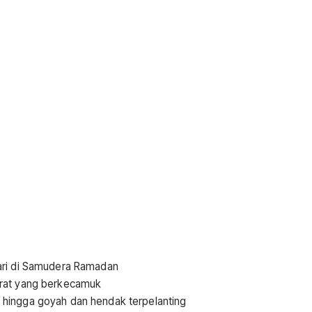
n
ari di Samudera Ramadan
srat yang berkecamuk
hingga goyah dan hendak terpelanting