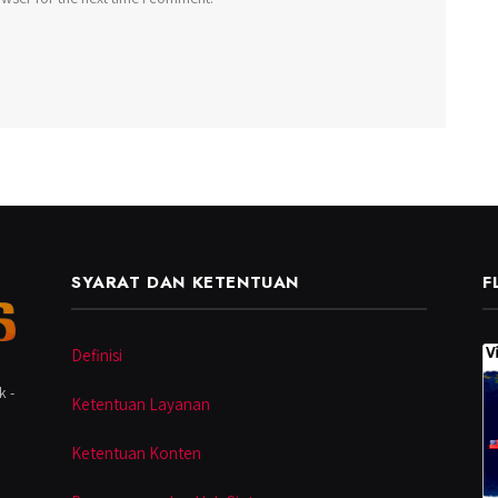
SYARAT DAN KETENTUAN
F
Definisi
k -
Ketentuan Layanan
Ketentuan Konten