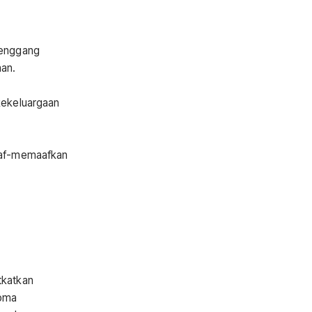
renggang
aan.
kekeluargaan
maaf-memaafkan
tkatkan
roma