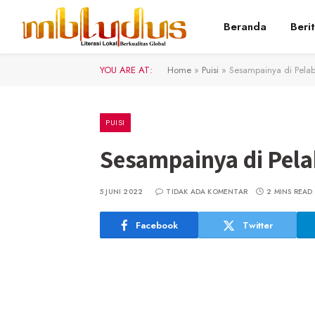
Beranda
Beri
YOU ARE AT:
Home
»
Puisi
»
Sesampainya di Pel
PUISI
Sesampainya di Pel
5 JUNI 2022
TIDAK ADA KOMENTAR
2 MINS READ
Facebook
Twitter