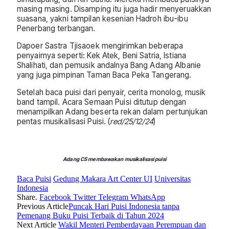
masing masing. Disamping itu juga hadir menyeruakkan
suasana, yakni tampilan kesenian Hadroh ibu-ibu
Penerbang terbangan.
Dapoer Sastra Tjisaoek mengirimkan beberapa
penyairnya seperti: Kek Atek, Beni Satria, Istiana
Shalihati, dan pemusik andalnya Bang Adang Albanie
yang juga pimpinan Taman Baca Peka Tangerang.
Setelah baca puisi dari penyair, cerita monolog, musik
band tampil. Acara Semaan Puisi ditutup dengan
menampilkan Adang beserta rekan dalam pertunjukan
pentas musikalisasi Puisi. (
red/25/12/24
)
Adang CS membawakan musikalisasi puisi
Baca Puisi
Gedung Makara Art Center UI
Universitas
Indonesia
Share.
Facebook
Twitter
Telegram
WhatsApp
Previous Article
Puncak Hari Puisi Indonesia tanpa
Pemenang Buku Puisi Terbaik di Tahun 2024
Next Article
Wakil Menteri Pemberdayaan Perempuan dan