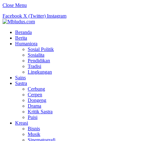
Close Menu
Facebook
X (Twitter)
Instagram
Beranda
Berita
Humaniora
Sosial Politik
Sosialita
Pendidikan
Tradisi
Lingkungan
Sains
Sastra
Cerbung
Cerpen
Dongeng
Drama
Kritik Sastra
Puisi
Kreasi
Bisnis
Musik
Sinematografi