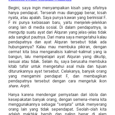
Begini, saya ingin menyampaikan kisah yang sifatnya
hanya pendapat. Terserah mau dianggap benar, kisah
nyata, atau apalah. Saya punya kawan yang berinisial F.
F ini punya kebiasaan baru, yaitu menjelek-jelekkan
orang lain di media sosial. Di dalam pendapatnya, ia
mengutip suatu ayat dari Alquran yang jelas-jelas tidak
ada sangkut pautnya. Dari mana saya mengetahui kalau
pendapatnya dan ayat Alquran tersebut tidak ada
hubungannya? Kalau mau membuka pikiran, dengan
cermat kita bisa menganalisis kalimat-kalimat yang ia
bangun, lalu mempelajari ayat Alquran yang dikutip,
sesuai atau tidak. Selain itu, saya berusaha membuka
kitab tafsir untuk mengetahui asal mula dan tujuan
diturunkannya ayat tersebut. Celakanya, banyak orang
yang mengamini pendapat F, dan membagikan
pendapatnya tersebut dengan cara mengetuk ikon
share
.
Anjrit
.
Hanya karena mendengar pernyataan dari idola dan
kesepakatan banyak orang, dengan semena-mena kita
menggunakannya sebagai “senjata” untuk menyerang
orang lain yang tidak sependapat. Seolah-olah kita
adalah makhluk bersih dan paling benar di alam