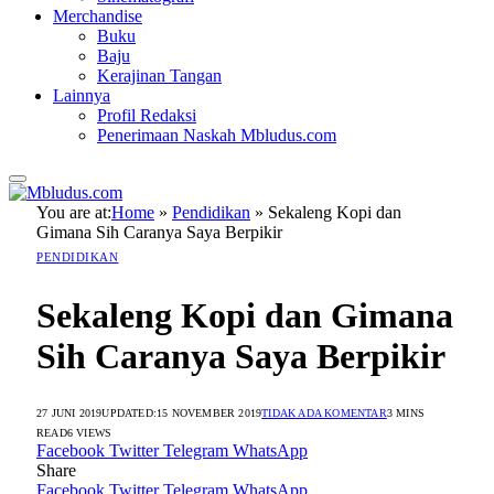
Merchandise
Buku
Baju
Kerajinan Tangan
Lainnya
Profil Redaksi
Penerimaan Naskah Mbludus.com
You are at:
Home
»
Pendidikan
»
Sekaleng Kopi dan
Gimana Sih Caranya Saya Berpikir
PENDIDIKAN
Sekaleng Kopi dan Gimana
Sih Caranya Saya Berpikir
27 JUNI 2019
UPDATED:
15 NOVEMBER 2019
TIDAK ADA KOMENTAR
3 MINS
READ
6
VIEWS
Facebook
Twitter
Telegram
WhatsApp
Share
Facebook
Twitter
Telegram
WhatsApp