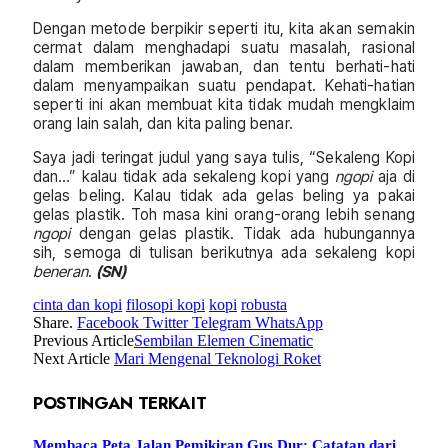
Dengan metode berpikir seperti itu, kita akan semakin
cermat dalam menghadapi suatu masalah, rasional
dalam memberikan jawaban, dan tentu berhati-hati
dalam menyampaikan suatu pendapat. Kehati-hatian
seperti ini akan membuat kita tidak mudah mengklaim
orang lain salah, dan kita paling benar.
Saya jadi teringat judul yang saya tulis, “Sekaleng Kopi
dan…” kalau tidak ada sekaleng kopi yang
ngopi
aja di
gelas beling. Kalau tidak ada gelas beling ya pakai
gelas plastik. Toh masa kini orang-orang lebih senang
ngopi
dengan gelas plastik. Tidak ada hubungannya
sih, semoga di tulisan berikutnya ada sekaleng kopi
beneran
.
(SN)
cinta dan kopi
filosopi kopi
kopi
robusta
Share.
Facebook
Twitter
Telegram
WhatsApp
Previous Article
Sembilan Elemen Cinematic
Next Article
Mari Mengenal Teknologi Roket
POSTINGAN TERKAIT
Membaca Peta Jalan Pemikiran Gus Dur: Catatan dari