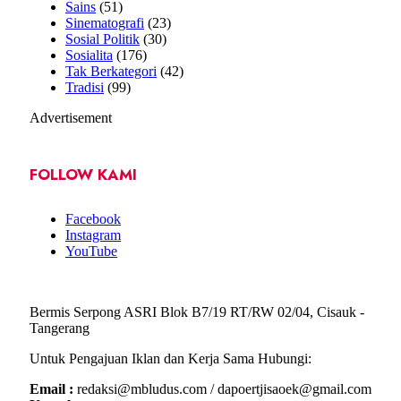
Sains
(51)
Sinematografi
(23)
Sosial Politik
(30)
Sosialita
(176)
Tak Berkategori
(42)
Tradisi
(99)
Advertisement
FOLLOW KAMI
Facebook
Instagram
YouTube
Bermis Serpong ASRI Blok B7/19 RT/RW 02/04, Cisauk -
Tangerang
Untuk Pengajuan Iklan dan Kerja Sama Hubungi:
Email :
redaksi@mbludus.com / dapoertjisaoek@gmail.com