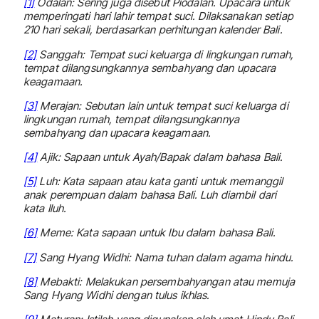
[1]
Odalan: Sering juga disebut Piodalan. Upacara untuk
memperingati hari lahir tempat suci. Dilaksanakan setiap
210 hari sekali, berdasarkan perhitungan kalender Bali.
[2]
Sanggah: Tempat suci keluarga di lingkungan rumah,
tempat dilangsungkannya sembahyang dan upacara
keagamaan.
[3]
Merajan: Sebutan lain untuk tempat suci keluarga di
lingkungan rumah, tempat dilangsungkannya
sembahyang dan upacara keagamaan.
[4]
Ajik: Sapaan untuk Ayah/Bapak dalam bahasa Bali.
[5]
Luh: Kata sapaan atau kata ganti untuk memanggil
anak perempuan dalam bahasa Bali. Luh diambil dari
kata Iluh.
[6]
Meme: Kata sapaan untuk Ibu dalam bahasa Bali.
[7]
Sang Hyang Widhi: Nama tuhan dalam agama hindu.
[8]
Mebakti: Melakukan persembahyangan atau memuja
Sang Hyang Widhi dengan tulus ikhlas.