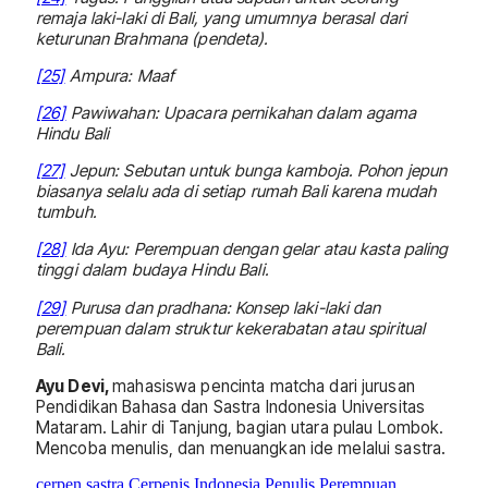
remaja laki-laki di Bali, yang umumnya berasal dari
keturunan Brahmana (pendeta).
[25]
Ampura: Maaf
[26]
Pawiwahan: Upacara pernikahan dalam agama
Hindu Bali
[27]
Jepun: Sebutan untuk bunga kamboja. Pohon jepun
biasanya selalu ada di setiap rumah Bali karena mudah
tumbuh.
[28]
Ida Ayu: Perempuan dengan gelar atau kasta paling
tinggi dalam budaya Hindu Bali.
[29]
Purusa dan pradhana: Konsep laki-laki dan
perempuan dalam struktur kekerabatan atau spiritual
Bali.
Ayu Devi,
mahasiswa pencinta matcha dari jurusan
Pendidikan Bahasa dan Sastra Indonesia Universitas
Mataram. Lahir di Tanjung, bagian utara pulau Lombok.
Mencoba menulis, dan menuangkan ide melalui sastra.
cerpen sastra
Cerpenis Indonesia
Penulis Perempuan