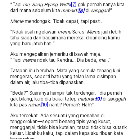
“Tapi
me
,
Sang Hyang Widhi
[7]
gak pernah nanya kita
dari mana sebelum kita
mebakti
[8]
di
sanggah
!”
Meme
mendongak. Tidak cepat, tapi pasti.
“Ndak usah ngelawan
meme
Saras!
Meme
jauh lebih
tahu siapa dan bagaimana mereka, dibanding kamu
yang baru jatuh hati.”
Aku mengepalkan jemariku di bawah meja.
“Tapi
meme
ndak tau Rendra… Dia beda,
me..
.”
Tatapan ibu berubah. Mata yang semula tenang kini
mengeras, seperti batu yang telah lama disimpan
dalam air, lalu tiba-tiba dipanaskan.
“Beda?” Suaranya hampir tak terdengar. “dia pernah
gak bilang, kalo dia bakal tetep
maturan
[9]
di
sanggah
kita pas
rainan
[10]
nanti? Pernah? Hah?”
Aku tercekat. Ada sesuatu yang menahan di
tenggorokan—seperti benang tipis yang kusut,
mengganjal, tidak bisa kutelan, tetapi tidak bisa kutarik
keluar. Lidahku kaku, tapi dalam kepalaku ribuan kata