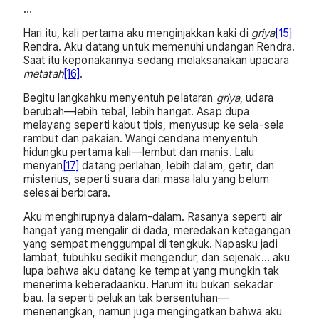
…
Hari itu, kali pertama aku menginjakkan kaki di
griya
[15]
Rendra. Aku datang untuk memenuhi undangan Rendra.
Saat itu keponakannya sedang melaksanakan upacara
metatah
[16]
.
Begitu langkahku menyentuh pelataran
griya
, udara
berubah—lebih tebal, lebih hangat. Asap dupa
melayang seperti kabut tipis, menyusup ke sela-sela
rambut dan pakaian. Wangi cendana menyentuh
hidungku pertama kali—lembut dan manis. Lalu
menyan
[17]
datang perlahan, lebih dalam, getir, dan
misterius, seperti suara dari masa lalu yang belum
selesai berbicara.
Aku menghirupnya dalam-dalam. Rasanya seperti air
hangat yang mengalir di dada, meredakan ketegangan
yang sempat menggumpal di tengkuk. Napasku jadi
lambat, tubuhku sedikit mengendur, dan sejenak… aku
lupa bahwa aku datang ke tempat yang mungkin tak
menerima keberadaanku. Harum itu bukan sekadar
bau. Ia seperti pelukan tak bersentuhan—
menenangkan, namun juga mengingatkan bahwa aku