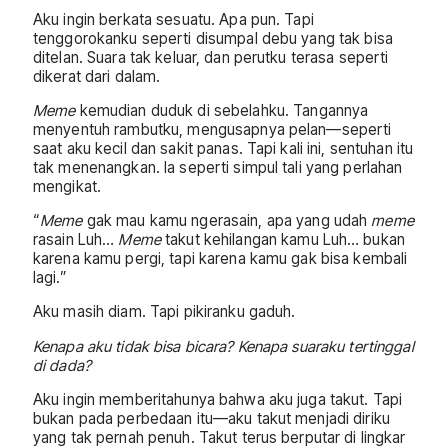
Aku ingin berkata sesuatu. Apa pun. Tapi
tenggorokanku seperti disumpal debu yang tak bisa
ditelan. Suara tak keluar, dan perutku terasa seperti
dikerat dari dalam.
Meme
kemudian duduk di sebelahku. Tangannya
menyentuh rambutku, mengusapnya pelan—seperti
saat aku kecil dan sakit panas. Tapi kali ini, sentuhan itu
tak menenangkan. Ia seperti simpul tali yang perlahan
mengikat.
“
Meme
gak mau kamu ngerasain, apa yang udah
meme
rasain Luh…
Meme
takut kehilangan kamu Luh… bukan
karena kamu pergi, tapi karena kamu gak bisa kembali
lagi.”
Aku masih diam. Tapi pikiranku gaduh.
Kenapa aku tidak bisa bicara? Kenapa suaraku tertinggal
di dada?
Aku ingin memberitahunya bahwa aku juga takut. Tapi
bukan pada perbedaan itu—aku takut menjadi diriku
yang tak pernah penuh. Takut terus berputar di lingkar