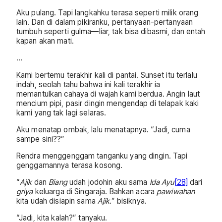
Aku pulang. Tapi langkahku terasa seperti milik orang
lain. Dan di dalam pikiranku, pertanyaan-pertanyaan
tumbuh seperti gulma—liar, tak bisa dibasmi, dan entah
kapan akan mati.
…
Kami bertemu terakhir kali di pantai. Sunset itu terlalu
indah, seolah tahu bahwa ini kali terakhir ia
memantulkan cahaya di wajah kami berdua. Angin laut
mencium pipi, pasir dingin mengendap di telapak kaki
kami yang tak lagi selaras.
Aku menatap ombak, lalu menatapnya. “Jadi, cuma
sampe sini??”
Rendra menggenggam tanganku yang dingin. Tapi
genggamannya terasa kosong.
“
Ajik
dan
Biang
udah jodohin aku sama
Ida Ayu
[28]
dari
griya
keluarga di Singaraja. Bahkan acara
pawiwahan
kita udah disiapin sama
Ajik
.” bisiknya.
“Jadi, kita kalah?” tanyaku.