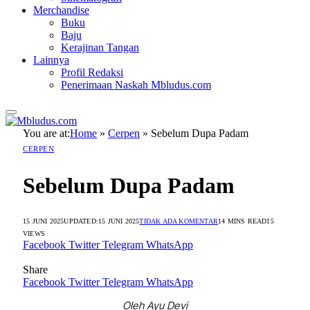
Merchandise
Buku
Baju
Kerajinan Tangan
Lainnya
Profil Redaksi
Penerimaan Naskah Mbludus.com
You are at:
Home
»
Cerpen
»
Sebelum Dupa Padam
CERPEN
Sebelum Dupa Padam
15 JUNI 2025
UPDATED:
15 JUNI 2025
TIDAK ADA KOMENTAR
14 MINS READ
15
VIEWS
Facebook
Twitter
Telegram
WhatsApp
Share
Facebook
Twitter
Telegram
WhatsApp
Oleh Ayu Devi