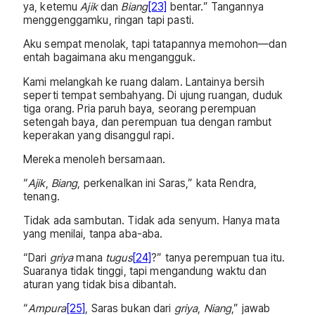
ya, ketemu
Ajik
dan
Biang
[23]
bentar.” Tangannya
menggenggamku, ringan tapi pasti.
Aku sempat menolak, tapi tatapannya memohon—dan
entah bagaimana aku mengangguk.
Kami melangkah ke ruang dalam. Lantainya bersih
seperti tempat sembahyang. Di ujung ruangan, duduk
tiga orang. Pria paruh baya, seorang perempuan
setengah baya, dan perempuan tua dengan rambut
keperakan yang disanggul rapi.
Mereka menoleh bersamaan.
“
Ajik
,
Biang
, perkenalkan ini Saras,” kata Rendra,
tenang.
Tidak ada sambutan. Tidak ada senyum. Hanya mata
yang menilai, tanpa aba-aba.
“Dari
griya
mana
tugus
[24]
?” tanya perempuan tua itu.
Suaranya tidak tinggi, tapi mengandung waktu dan
aturan yang tidak bisa dibantah.
“
Ampura
[25]
, Saras bukan dari
griya
,
Niang
,” jawab