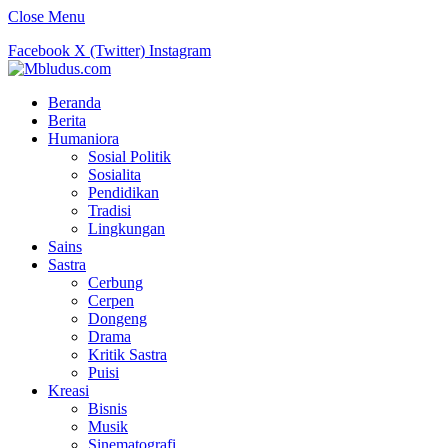
Close Menu
Facebook
X (Twitter)
Instagram
Beranda
Berita
Humaniora
Sosial Politik
Sosialita
Pendidikan
Tradisi
Lingkungan
Sains
Sastra
Cerbung
Cerpen
Dongeng
Drama
Kritik Sastra
Puisi
Kreasi
Bisnis
Musik
Sinematografi