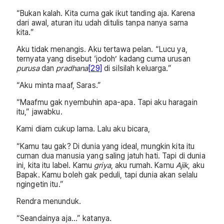
“Bukan kalah. Kita cuma gak ikut tanding aja. Karena
dari awal, aturan itu udah ditulis tanpa nanya sama
kita.”
Aku tidak menangis. Aku tertawa pelan. “Lucu ya,
ternyata yang disebut ‘jodoh’ kadang cuma urusan
purusa
dan
pradhana
[29]
di silsilah keluarga.”
“Aku minta maaf, Saras.”
“Maafmu gak nyembuhin apa-apa. Tapi aku haragain
itu,” jawabku.
Kami diam cukup lama. Lalu aku bicara,
“Kamu tau gak? Di dunia yang ideal, mungkin kita itu
cuman dua manusia yang saling jatuh hati. Tapi di dunia
ini, kita itu label. Kamu
griya
, aku rumah. Kamu
Ajik
, aku
Bapak. Kamu boleh gak peduli, tapi dunia akan selalu
ngingetin itu.”
Rendra menunduk.
“Seandainya aja…” katanya.