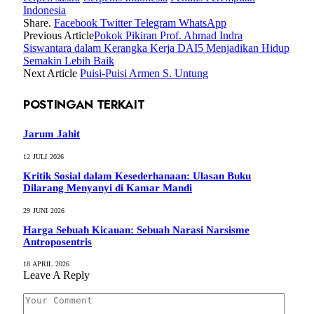
Indonesia
Share.
Facebook
Twitter
Telegram
WhatsApp
Previous Article
Pokok Pikiran Prof. Ahmad Indra
Siswantara dalam Kerangka Kerja DAI5 Menjadikan Hidup
Semakin Lebih Baik
Next Article
Puisi-Puisi Armen S. Untung
POSTINGAN TERKAIT
Jarum Jahit
12 JULI 2026
Kritik Sosial dalam Kesederhanaan: Ulasan Buku
Dilarang Menyanyi di Kamar Mandi
29 JUNI 2026
Harga Sebuah Kicauan: Sebuah Narasi Narsisme
Antroposentris
18 APRIL 2026
Leave A Reply