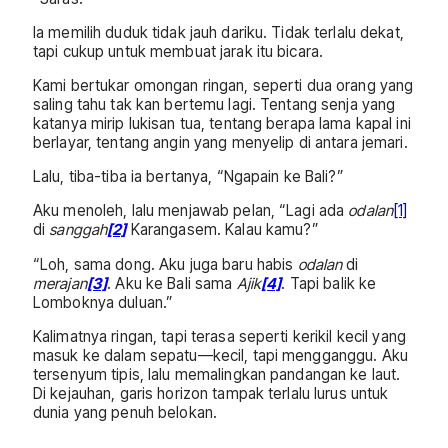
Ia memilih duduk tidak jauh dariku. Tidak terlalu dekat,
tapi cukup untuk membuat jarak itu bicara.
Kami bertukar omongan ringan, seperti dua orang yang
saling tahu tak kan bertemu lagi. Tentang senja yang
katanya mirip lukisan tua, tentang berapa lama kapal ini
berlayar, tentang angin yang menyelip di antara jemari.
Lalu, tiba-tiba ia bertanya, “Ngapain ke Bali?”
Aku menoleh, lalu menjawab pelan, “Lagi ada
odalan
[1]
di
sanggah
[2]
Karangasem. Kalau kamu?”
“Loh, sama dong. Aku juga baru habis
odalan
di
merajan
[3]
. Aku ke Bali sama
Ajik
[4]
. Tapi balik ke
Lomboknya duluan.”
Kalimatnya ringan, tapi terasa seperti kerikil kecil yang
masuk ke dalam sepatu—kecil, tapi mengganggu. Aku
tersenyum tipis, lalu memalingkan pandangan ke laut.
Di kejauhan, garis horizon tampak terlalu lurus untuk
dunia yang penuh belokan.
…