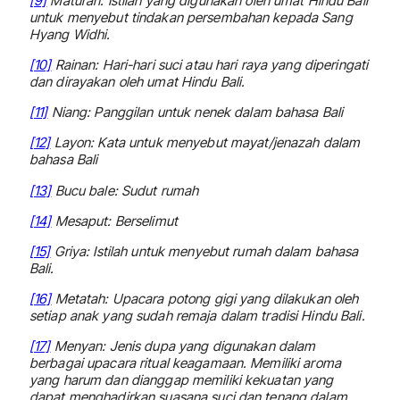
[9]
Maturan: Istilah yang digunakan oleh umat Hindu Bali
untuk menyebut tindakan persembahan kepada Sang
Hyang Widhi.
[10]
Rainan: Hari-hari suci atau hari raya yang diperingati
dan dirayakan oleh umat Hindu Bali.
[11]
Niang: Panggilan untuk nenek dalam bahasa Bali
[12]
Layon: Kata untuk menyebut mayat/jenazah dalam
bahasa Bali
[13]
Bucu bale: Sudut rumah
[14]
Mesaput: Berselimut
[15]
Griya: Istilah untuk menyebut rumah dalam bahasa
Bali.
[16]
Metatah: Upacara potong gigi yang dilakukan oleh
setiap anak yang sudah remaja dalam tradisi Hindu Bali.
[17]
Menyan: Jenis dupa yang digunakan dalam
berbagai upacara ritual keagamaan. Memiliki aroma
yang harum dan dianggap memiliki kekuatan yang
dapat menghadirkan suasana suci dan tenang dalam