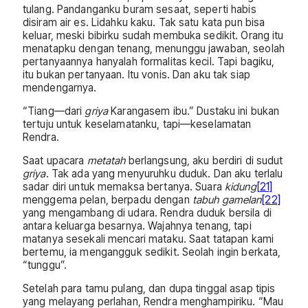
tulang. Pandanganku buram sesaat, seperti habis
disiram air es. Lidahku kaku. Tak satu kata pun bisa
keluar, meski bibirku sudah membuka sedikit. Orang itu
menatapku dengan tenang, menunggu jawaban, seolah
pertanyaannya hanyalah formalitas kecil. Tapi bagiku,
itu bukan pertanyaan. Itu vonis. Dan aku tak siap
mendengarnya.
“Tiang—dari
griya
Karangasem ibu.” Dustaku ini bukan
tertuju untuk keselamatanku, tapi—keselamatan
Rendra.
Saat upacara
metatah
berlangsung, aku berdiri di sudut
griya
. Tak ada yang menyuruhku duduk. Dan aku terlalu
sadar diri untuk memaksa bertanya. Suara
kidung
[21]
menggema pelan, berpadu dengan
tabuh gamelan
[22]
yang mengambang di udara. Rendra duduk bersila di
antara keluarga besarnya. Wajahnya tenang, tapi
matanya sesekali mencari mataku. Saat tatapan kami
bertemu, ia mengangguk sedikit. Seolah ingin berkata,
“tunggu”.
Setelah para tamu pulang, dan dupa tinggal asap tipis
yang melayang perlahan, Rendra menghampiriku. “Mau