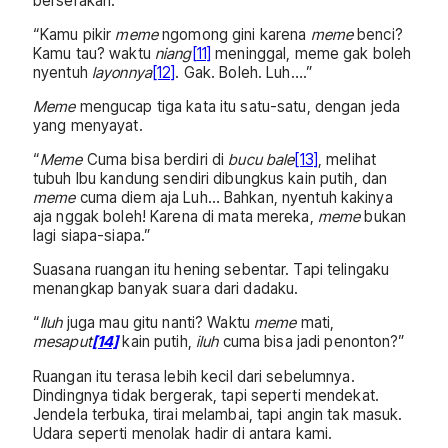
berserakan.
“Kamu pikir
meme
ngomong gini karena
meme
benci?
Kamu tau? waktu
niang
[11]
meninggal, meme gak boleh
nyentuh
layonnya
[12]
. Gak. Boleh. Luh….”
Meme
mengucap tiga kata itu satu-satu, dengan jeda
yang menyayat.
“
Meme
Cuma bisa berdiri di
bucu bale
[13]
, melihat
tubuh Ibu kandung sendiri dibungkus kain putih, dan
meme
cuma diem aja Luh… Bahkan, nyentuh kakinya
aja nggak boleh! Karena di mata mereka,
meme
bukan
lagi siapa-siapa.”
Suasana ruangan itu hening sebentar. Tapi telingaku
menangkap banyak suara dari dadaku.
“
Iluh
juga mau gitu nanti? Waktu
meme
mati,
mesaput
[14]
kain putih,
iluh
cuma bisa jadi penonton?”
Ruangan itu terasa lebih kecil dari sebelumnya.
Dindingnya tidak bergerak, tapi seperti mendekat.
Jendela terbuka, tirai melambai, tapi angin tak masuk.
Udara seperti menolak hadir di antara kami.