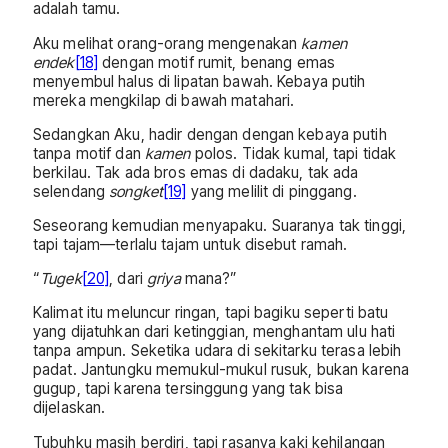
adalah tamu.
Aku melihat orang-orang mengenakan
kamen
endek
[18]
dengan motif rumit, benang emas
menyembul halus di lipatan bawah. Kebaya putih
mereka mengkilap di bawah matahari.
Sedangkan Aku, hadir dengan dengan kebaya putih
tanpa motif dan
kamen
polos. Tidak kumal, tapi tidak
berkilau. Tak ada bros emas di dadaku, tak ada
selendang
songket
[19]
yang melilit di pinggang.
Seseorang kemudian menyapaku. Suaranya tak tinggi,
tapi tajam—terlalu tajam untuk disebut ramah.
“
Tugek
[20]
, dari
griya
mana?”
Kalimat itu meluncur ringan, tapi bagiku seperti batu
yang dijatuhkan dari ketinggian, menghantam ulu hati
tanpa ampun. Seketika udara di sekitarku terasa lebih
padat. Jantungku memukul-mukul rusuk, bukan karena
gugup, tapi karena tersinggung yang tak bisa
dijelaskan.
Tubuhku masih berdiri, tapi rasanya kaki kehilangan