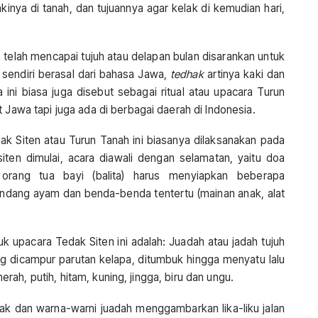
inya di tanah, dan tujuannya agar kelak di kemudian hari,
a telah mencapai tujuh atau delapan bulan disarankan untuk
ya sendiri berasal dari bahasa Jawa,
tedhak
artinya kaki dan
ra ini biasa juga disebut sebagai ritual atau upacara Turun
 Jawa tapi juga ada di berbagai daerah di Indonesia.
ak Siten atau Turun Tanah ini biasanya dilaksanakan pada
iten dimulai, acara diawali dengan selamatan, yaitu doa
 orang tua bayi (balita) harus menyiapkan beberapa
kandang ayam dan benda-benda tentertu (mainan anak, alat
 upacara Tedak Siten ini adalah: Juadah atau jadah tujuh
ng dicampur parutan kelapa, ditumbuk hingga menyatu lalu
 merah, putih, hitam, kuning, jingga, biru dan ungu.
ak dan warna-warni juadah menggambarkan lika-liku jalan