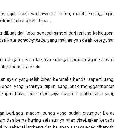
tas tujuh jadah warna-warni. Hitam, merah, kuning, hijau,
minkan lambang kehidupan.
 dibuat dari tebu sebagai simbol dari jenjang kehidupan.
dari kata
antebing kalbu
yang maknanya adalah keteguhan
nah dengan kedua kakinya sebagai harapan agar kelak di
ntuk mengais rezeki.
an ayam yang telah diberi beraneka benda, seperti uang,
 Benda yang nantinya dipilih sang anak menggambarkan
delapan bulan, anak dipercaya masih memiliki naluri yang
an berbagai macam bunga yang sudah dicampur beras
am dan beras kuning selanjutnya akan disebarkan kepada
al ini sebagai lambang dan harapan supaya anak diberkahi