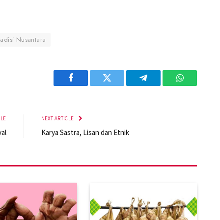
radisi Nusantara
Facebook
Twitter
Telegram
WhatsApp
CLE
NEXT ARTICLE
val
Karya Sastra, Lisan dan Etnik