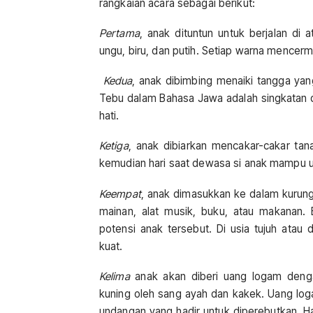
rangkaian acara sebagai berikut:
Pertama
, anak dituntun untuk berjalan di a
ungu, biru, dan putih. Setiap warna mencer
Kedua
, anak dibimbing menaiki tangga yang
Tebu dalam Bahasa Jawa adalah singkatan 
hati.
Ketiga
, anak dibiarkan mencakar-cakar ta
kemudian hari saat dewasa si anak mampu u
Keempat
, anak dimasukkan ke dalam kurung
mainan, alat musik, buku, atau makanan.
potensi anak tersebut. Di usia tujuh atau 
kuat.
Kelima
anak akan diberi uang logam deng
kuning oleh sang ayah dan kakek. Uang log
undangan yang hadir untuk diperebutkan. H