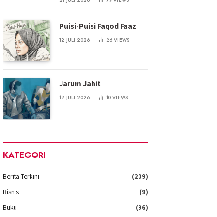
21 JULI 2026
79
VIEWS
Puisi-Puisi Faqod Faaz
12 JULI 2026
26
VIEWS
Jarum Jahit
12 JULI 2026
10
VIEWS
KATEGORI
Berita Terkini
(209)
Bisnis
(9)
Buku
(96)