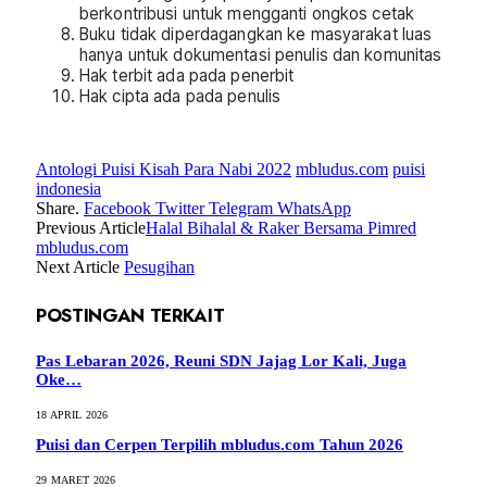
berkontribusi untuk mengganti ongkos cetak
Buku tidak diperdagangkan ke masyarakat luas
hanya untuk dokumentasi penulis dan komunitas
Hak terbit ada pada penerbit
Hak cipta ada pada penulis
Antologi Puisi Kisah Para Nabi 2022
mbludus.com
puisi
indonesia
Share.
Facebook
Twitter
Telegram
WhatsApp
Previous Article
Halal Bihalal & Raker Bersama Pimred
mbludus.com
Next Article
Pesugihan
POSTINGAN TERKAIT
Pas Lebaran 2026, Reuni SDN Jajag Lor Kali, Juga
Oke…
18 APRIL 2026
Puisi dan Cerpen Terpilih mbludus.com Tahun 2026
29 MARET 2026