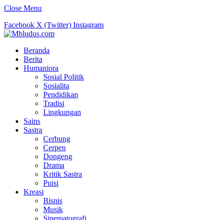
Close Menu
Facebook
X (Twitter)
Instagram
Beranda
Berita
Humaniora
Sosial Politik
Sosialita
Pendidikan
Tradisi
Lingkungan
Sains
Sastra
Cerbung
Cerpen
Dongeng
Drama
Kritik Sastra
Puisi
Kreasi
Bisnis
Musik
Sinematografi