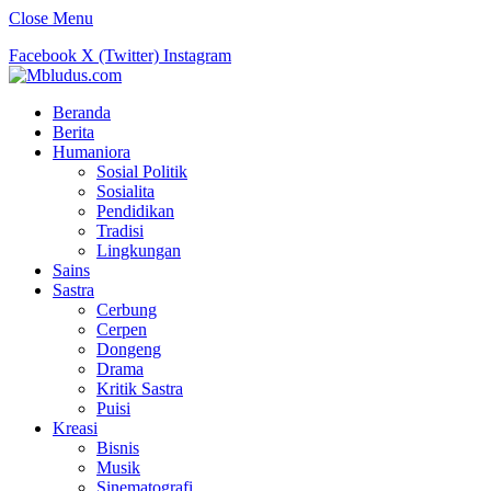
Close Menu
Facebook
X (Twitter)
Instagram
Beranda
Berita
Humaniora
Sosial Politik
Sosialita
Pendidikan
Tradisi
Lingkungan
Sains
Sastra
Cerbung
Cerpen
Dongeng
Drama
Kritik Sastra
Puisi
Kreasi
Bisnis
Musik
Sinematografi