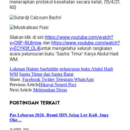
menerapkan protokol kesehatan secara ketat. (15/4/21.
NS)
Silakan klik di sini
https://www.youtube.com/watch?
v=O6P-6jUlmnw
dan
https://www.youtube.com/watch?
v=ECYK9f_OL4I
untuk mengetahui seluruh rangkaian
acara peluncuran buku ‘Sastra Timur’ Karya Abdul Hadi
WM.
Lukman Hakim Saefuddin
peluncuran buku Abdul Hadi
WM
Sastra Timur dan Sastra Barat
Share.
Facebook
Twitter
Telegram
WhatsApp
Previous Article
Hikayat Negeri Poci
Next Article
Melepaskan Deras
POSTINGAN TERKAIT
Pas Lebaran 2026, Reuni SDN Jajag Lor Kali, Juga
Oke…
18 APRIL 2026