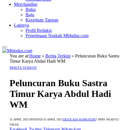
Merchandise
Buku
Baju
Kerajinan Tangan
Lainnya
Profil Redaksi
Penerimaan Naskah Mbludus.com
You are at:
Home
»
Berita Terkini
»
Peluncuran Buku Sastra
Timur Karya Abdul Hadi WM
BERITA TERKINI
Peluncuran Buku Sastra
Timur Karya Abdul Hadi
WM
15 APRIL 2021
UPDATED:
15 APRIL 2021
TIDAK ADA KOMENTAR
2 MINS READ
112
VIEWS
Facebook
Twitter
Telegram
WhatsApp