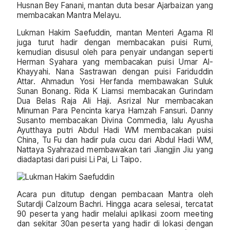
Husnan Bey Fanani, mantan duta besar Ajarbaizan yang
membacakan Mantra Melayu.
Lukman Hakim Saefuddin, mantan Menteri Agama RI
juga turut hadir dengan membacakan puisi Rumi,
kemudian disusul oleh para penyair undangan seperti
Herman Syahara yang membacakan puisi Umar Al-
Khayyahi. Nana Sastrawan dengan puisi Fariduddin
Attar. Ahmadun Yosi Herfanda membawakan Suluk
Sunan Bonang. Rida K Liamsi membacakan Gurindam
Dua Belas Raja Ali Haji. Asrizal Nur membacakan
Minuman Para Pencinta karya Hamzah Fansuri. Danny
Susanto membacakan Divina Commedia, lalu Ayusha
Ayutthaya putri Abdul Hadi WM membacakan puisi
China, Tu Fu dan hadir pula cucu dari Abdul Hadi WM,
Nattaya Syahrazad membawakan tari Jiangjin Jiu yang
diadaptasi dari puisi Li Pai, Li Taipo.
Acara pun ditutup dengan pembacaan Mantra oleh
Sutardji Calzoum Bachri. Hingga acara selesai, tercatat
90 peserta yang hadir melalui aplikasi zoom meeting
dan sekitar 30an peserta yang hadir di lokasi dengan