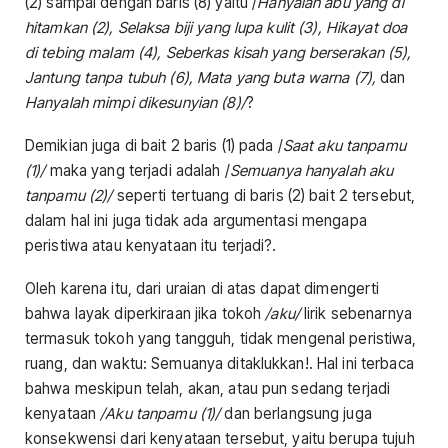
(2) sampai dengan baris (8) yaitu /
Hanyalah abu yang di
hitamkan (2), Selaksa biji yang lupa kulit (3), Hikayat doa
di tebing malam (4), Seberkas kisah yang berserakan (5),
Jantung tanpa tubuh (6), Mata yang buta warna (7),
dan
Hanyalah mimpi dikesunyian (8)/
?
Demikian juga di bait 2 baris (1) pada /
Saat aku tanpamu
(1)/
maka yang terjadi adalah /
Semuanya hanyalah aku
tanpamu (2)/
seperti tertuang di baris (2) bait 2 tersebut,
dalam hal ini juga tidak ada argumentasi mengapa
peristiwa atau kenyataan itu terjadi?.
Oleh karena itu, dari uraian di atas dapat dimengerti
bahwa layak diperkiraan jika tokoh
/aku/
lirik sebenarnya
termasuk tokoh yang tangguh, tidak mengenal peristiwa,
ruang, dan waktu: Semuanya ditaklukkan!. Hal ini terbaca
bahwa meskipun telah, akan, atau pun sedang terjadi
kenyataan
/Aku tanpamu (1)/
dan berlangsung juga
konsekwensi dari kenyataan tersebut, yaitu berupa tujuh