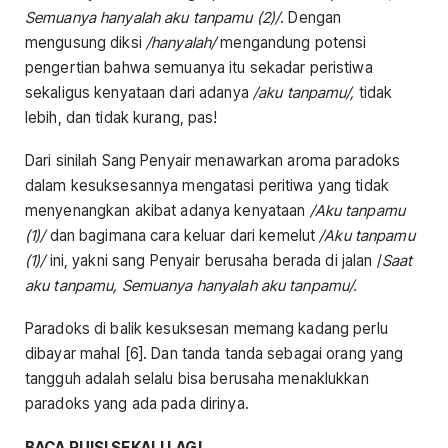
Semuanya hanyalah aku tanpamu (2)/
. Dengan
mengusung diksi
/hanyalah/
mengandung potensi
pengertian bahwa semuanya itu sekadar peristiwa
sekaligus kenyataan dari adanya
/aku tanpamu/,
tidak
lebih, dan tidak kurang, pas!
Dari sinilah Sang Penyair menawarkan aroma paradoks
dalam kesuksesannya mengatasi peritiwa yang tidak
menyenangkan akibat adanya kenyataan
/Aku tanpamu
(1)/
dan bagimana cara keluar dari kemelut
/Aku tanpamu
(1)/
ini, yakni sang Penyair berusaha berada di jalan /
Saat
aku tanpamu, Semuanya hanyalah aku tanpamu/.
Paradoks di balik kesuksesan memang kadang perlu
dibayar mahal [6]. Dan tanda tanda sebagai orang yang
tangguh adalah selalu bisa berusaha menaklukkan
paradoks yang ada pada dirinya.
BACA PUISI SEKALI LAGI