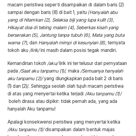
macam peristiwa seperti disampaikan di dalam baris (2)
sampai dengan baris (8) di bait 1, yaitu /
Hanyalah abu
yang di hitamkan (2), Selaksa biji yang lupa kulit (3),
Hikayat doa di tebing malam (4), Seberkas kisah yang
berserakan (5), Jantung tanpa tubuh (6), Mata yang buta
warna (7),
dan
Hanyalah mimpi di kesunyian (8)
, ternyata
tokoh aku
/lirik/
ini masih dalam posisi tegak mandiri.
Kemandirian tokoh
/aku/
lirik ini tertelusur dari pernyataan
pada
/Saat aku tanpamu (1)/,
maka
/Semuanya hanyalah
aku tanpamu (2)/
yang diungkapkan pada bait 2 di baris
(1) dan (2)/. Sehingga seolah olah tujuh macam peristiwa
di atas yang menyertai ketika terjadi
/Aku tanpamu (1)/
boleh dirasa atau dipikir: tidak pernah ada, yang ada
hanyalah Aku tanpamu!
Apalagi konsekwensi peristiwa yang menyertai ketika
/Aku tanpamu (1)/
disampaikan dalam bentuk majas