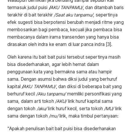
Walaupun demikian jika berulang sampai sepuluh kali
termasuk judul puisi
/
AKU TANPAMU/
, dan ditambah baris
terakhir di bait terakhir
/Saat aku tanpamu/
, sepertinya
efek sugesti bisa berpotensi berubah menjadi ritme yang
membosankan bagi pembaca, kecuali jika pembaca bisa
membacanya dalam irama transenden yang hanya bisa
dirasakan oleh indra ke enam di luar panca indra [3].
Oleh karena itu bait bait puisi tersebut sepertinya masih
bisa disederhanakan, agar lebih hemat dalam
penggunaan kata yang bermakna sama atau hampir
sama. Dengan asumsi bahwa diksi judul yang berhuruf
kapital
/
AKU TANPAMU/
, dan diksi di beberapa bait yang
berhuruf kecil
/Aku tanpamu/
memiliki personifikasi yang
sama, dalam arti tokoh
/AKU/
lirik huruf kapital sama
dengan tokoh
/aku/
lirik huruf kecil, serta tokoh
/MU/
lirik
sama dengan tokoh
/mu/
lirik, maka timbul pertanyaan:
“Apakah penulisan bait bait puisi bisa disederhanakan