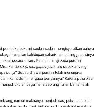
gai pembuka buku ini seolah sudah mengisyaratkan bahwa
ebagai tampilan kehidupan sehari-hari, sehingga puisinya
knai secara dalam. Kata dan imaji pada puisi ini
 Misalkan
Ini senja mengapa nyeri?
, lalu siapakah yang
pa senja? Sebab di awal puisi ini telah menunjukan
hutan. Kemudian, mengapa penyairnya? Karena puisi bisa
a menjadi ukuran bagaimana seorang Tatan Daniel telah
amblang, namun maknanya menjadi luas, puisi itu seolah
ah hutan, nyata. Tapi, bukankah di tengah hutan dalam