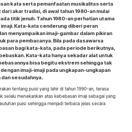
an kata serta pemanfaatan musikalitas serta
ari akar tradisi, di awal tahun 1980-an mulai
ada titik jenuh. Tahun 1980-an perhatian utama
 imaji. Kata-kata cenderung diberi peran
dan menyampaikan imaji-gambar dalam pikiran
untuk para pembacanya. Bila pada dasawarsa
san bagi kata-kata, pada periode berikutnya,
dibebaskan. Kata-kata hanya sekadar alat untuk
bebasannya bisa begitu ekstrem sehingga tak
n dengan imaji-imaji pada ungkapan-ungkapan
um dan sesudahnya.
arakan tentang puisi yang lahir di tahun 1990-an, terasa
ak selalu menekankan atas kebebasan imaji sebagai yang
utuhan puisi sehingga menjadi terbaca jelas secara