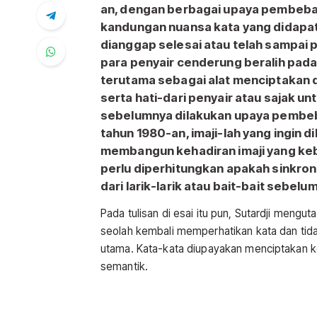
an, dengan berbagai upaya pembebas
kandungan nuansa kata yang didapat d
dianggap selesai atau telah sampai p
para penyair cenderung beralih pada
terutama sebagai alat menciptakan 
serta hati-dari penyair atau sajak 
sebelumnya dilakukan upaya pembeba
tahun 1980-an, imaji-lah yang ingin 
membangun kehadiran imaji yang ke
perlu diperhitungkan apakah sinkro
dari larik-larik atau bait-bait sebel
Pada tulisan di esai itu pun, Sutardji mengut
seolah kembali memperhatikan kata dan tid
utama. Kata-kata diupayakan menciptakan ke
semantik.