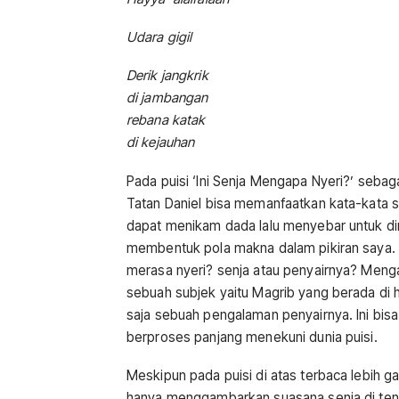
Udara gigil
Derik jangkrik
di jambangan
rebana katak
di kejauhan
Pada puisi ‘Ini Senja Mengapa Nyeri?’ seba
Tatan Daniel bisa memanfaatkan kata-kata s
dapat menikam dada lalu menyebar untuk dima
membentuk pola makna dalam pikiran saya.
merasa nyeri? senja atau penyairnya? Menga
sebuah subjek yaitu Magrib yang berada di 
saja sebuah pengalaman penyairnya. Ini bis
berproses panjang menekuni dunia puisi.
Meskipun pada puisi di atas terbaca lebih g
hanya menggambarkan suasana senja di teng