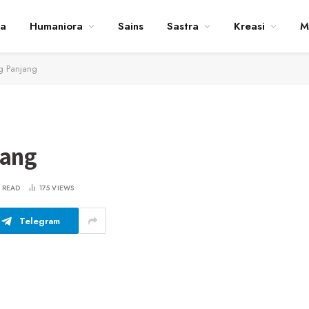
ta
Humaniora
Sains
Sastra
Kreasi
M
ng Panjang
jang
S READ
175
VIEWS
Telegram