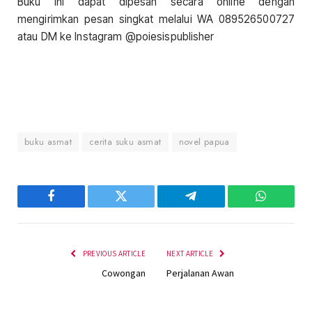
Buku ini dapat dipesan secara online dengan
mengirimkan pesan singkat melalui WA 089526500727
atau DM ke Instagram @poiesispublisher
buku asmat
cerita suku asmat
novel papua
Facebook
Twitter
Telegram
WhatsAp
PREVIOUS ARTICLE
NEXT ARTICLE
Cowongan
Perjalanan Awan