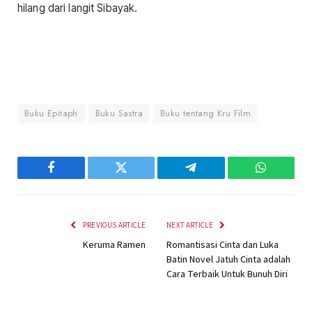
hilang dari langit Sibayak.
Buku Epitaph
Buku Sastra
Buku tentang Kru Film
Facebook
Twitter
Telegram
WhatsAp
PREVIOUS ARTICLE
NEXT ARTICLE
Keruma Ramen
Romantisasi Cinta dan Luka
Batin Novel Jatuh Cinta adalah
Cara Terbaik Untuk Bunuh Diri