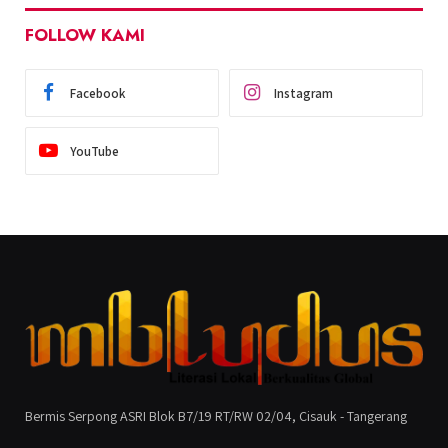
FOLLOW KAMI
Facebook
Instagram
YouTube
Bermis Serpong ASRI Blok B7/19 RT/RW 02/04, Cisauk - Tangerang