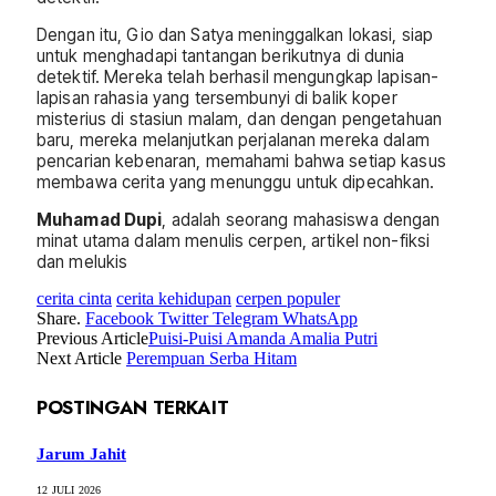
Dengan itu, Gio dan Satya meninggalkan lokasi, siap
untuk menghadapi tantangan berikutnya di dunia
detektif. Mereka telah berhasil mengungkap lapisan-
lapisan rahasia yang tersembunyi di balik koper
misterius di stasiun malam, dan dengan pengetahuan
baru, mereka melanjutkan perjalanan mereka dalam
pencarian kebenaran, memahami bahwa setiap kasus
membawa cerita yang menunggu untuk dipecahkan.
Muhamad Dupi
, adalah seorang mahasiswa dengan
minat utama dalam menulis cerpen, artikel non-fiksi
dan melukis
cerita cinta
cerita kehidupan
cerpen populer
Share.
Facebook
Twitter
Telegram
WhatsApp
Previous Article
Puisi-Puisi Amanda Amalia Putri
Next Article
Perempuan Serba Hitam
POSTINGAN TERKAIT
Jarum Jahit
12 JULI 2026