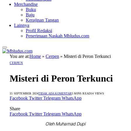
Merchandise
Buku
Baju
Kerajinan Tangan
Lainnya
Profil Redaksi
Penerimaan Naskah Mbludus.com
You are at:
Home
»
Cerpen
»
Misteri di Peron Terkunci
CERPEN
Misteri di Peron Terkunci
15 SEPTEMBER 2024
TIDAK ADA KOMENTAR
5 MINS READ
14
VIEWS
Facebook
Twitter
Telegram
WhatsApp
Share
Facebook
Twitter
Telegram
WhatsApp
Oleh Muhamad Dupi