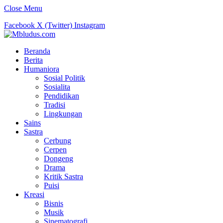
Close Menu
Facebook
X (Twitter)
Instagram
Beranda
Berita
Humaniora
Sosial Politik
Sosialita
Pendidikan
Tradisi
Lingkungan
Sains
Sastra
Cerbung
Cerpen
Dongeng
Drama
Kritik Sastra
Puisi
Kreasi
Bisnis
Musik
Sinematografi