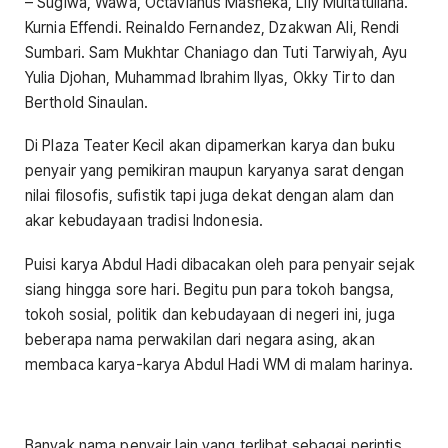
– Sugiwa, Wawa, Octavianus Masheka, Lily Multatuliana.
Kurnia Effendi. Reinaldo Fernandez, Dzakwan Ali, Rendi
Sumbari. ⁠Sam Mukhtar Chaniago dan Tuti Tarwiyah, Ayu
Yulia Djohan, Muhammad Ibrahim Ilyas, Okky Tirto dan
Berthold Sinaulan.
Di Plaza Teater Kecil akan dipamerkan karya dan buku
penyair yang pemikiran maupun karyanya sarat dengan
nilai filosofis, sufistik tapi juga dekat dengan alam dan
akar kebudayaan tradisi Indonesia.
Puisi karya Abdul Hadi dibacakan oleh para penyair sejak
siang hingga sore hari. Begitu pun para tokoh bangsa,
tokoh sosial, politik dan kebudayaan di negeri ini, juga
beberapa nama perwakilan dari negara asing, akan
membaca karya-karya Abdul Hadi WM di malam harinya.
Banyak nama penyair lain yang terlibat sebagai perintis,