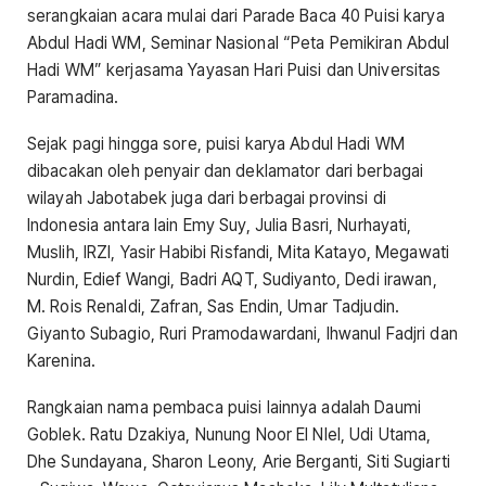
serangkaian acara mulai dari Parade Baca 40 Puisi karya
Abdul Hadi WM, Seminar Nasional “Peta Pemikiran Abdul
Hadi WM” kerjasama Yayasan Hari Puisi dan Universitas
Paramadina.
Sejak pagi hingga sore, puisi karya Abdul Hadi WM
dibacakan oleh penyair dan deklamator dari berbagai
wilayah Jabotabek juga dari berbagai provinsi di
Indonesia antara lain Emy Suy, Julia Basri, Nurhayati,
Muslih, IRZI, Yasir Habibi Risfandi, Mita Katayo, Megawati
Nurdin, Edief Wangi, Badri AQT, Sudiyanto, Dedi irawan,
M. Rois Renaldi, Zafran, Sas Endin, Umar Tadjudin.
Giyanto Subagio, Ruri Pramodawardani, Ihwanul Fadjri dan
Karenina.
Rangkaian nama pembaca puisi lainnya adalah Daumi
Goblek. Ratu Dzakiya, Nunung Noor El NIel, Udi Utama,
Dhe Sundayana, Sharon Leony, Arie Berganti, Siti Sugiarti