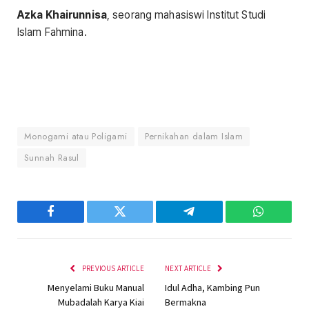
Azka Khairunnisa
, seorang mahasiswi Institut Studi
Islam Fahmina.
Monogami atau Poligami
Pernikahan dalam Islam
Sunnah Rasul
Facebook
Twitter
Telegram
WhatsAp
PREVIOUS ARTICLE
NEXT ARTICLE
Menyelami Buku Manual
Idul Adha, Kambing Pun
Mubadalah Karya Kiai
Bermakna