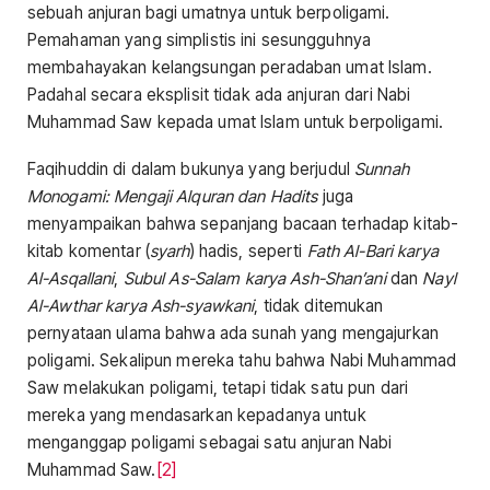
sebuah anjuran bagi umatnya untuk berpoligami.
Pemahaman yang simplistis ini sesungguhnya
membahayakan kelangsungan peradaban umat Islam.
Padahal secara eksplisit tidak ada anjuran dari Nabi
Muhammad Saw kepada umat Islam untuk berpoligami.
Faqihuddin di dalam bukunya yang berjudul
Sunnah
Monogami: Mengaji Alquran dan Hadits
juga
menyampaikan bahwa sepanjang bacaan terhadap kitab-
kitab komentar (
syarh
) hadis, seperti
Fath Al-Bari karya
Al-Asqallani
,
Subul As-Salam karya Ash-Shan’ani
dan
Nayl
Al-Awthar karya Ash-syawkani
, tidak ditemukan
pernyataan ulama bahwa ada sunah yang mengajurkan
poligami. Sekalipun mereka tahu bahwa Nabi Muhammad
Saw melakukan poligami, tetapi tidak satu pun dari
mereka yang mendasarkan kepadanya untuk
menganggap poligami sebagai satu anjuran Nabi
Muhammad Saw.
[2]