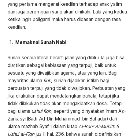
yang pertama mengenai keadilan terhadap anak yatim
dan juga perempuan yang akan dinikahi. Lalu yang kedua
ketika ingin poligami maka harus didasari dengan rasa
keadilan.
Memaknai Sunah Nabi
Sunah secara literal berarti jalan yang dilalui. Ia juga bisa
diartikan sebagai kebiasaan yang terpuji, baik untuk
sesuatu yang diwajibkan agama, atau yang lain. Bagi
mayoritas ulama
fiqh
, sunah dijadikan istilah bagi
perbuatan terpuji yang tidak diwajibkan. Perbuatan yang
jika dilakukan dapat mendatangkan pahala, tetapi jika
tidak dilakukan tidak akan mengakibatkan dosa. Tetapi
bagi ulama
ushul fiqh
, seperti yang dinyatakan Imam Az-
Zarkasyi (Badr Ad-Din Muhammad bin Bahadur) dari
ulama mazhab Syafi’i dalam kitab
Al-Bahr Al-Muhith fi
Ushul al-Fiqh
juz III hal. 236, bahwa sunah didefinisikan