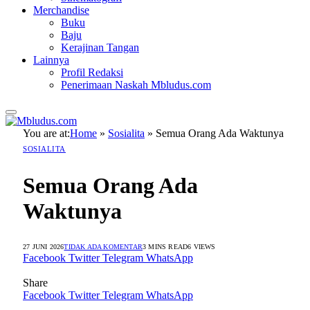
Merchandise
Buku
Baju
Kerajinan Tangan
Lainnya
Profil Redaksi
Penerimaan Naskah Mbludus.com
You are at:
Home
»
Sosialita
»
Semua Orang Ada Waktunya
SOSIALITA
Semua Orang Ada
Waktunya
27 JUNI 2026
TIDAK ADA KOMENTAR
3 MINS READ
6
VIEWS
Facebook
Twitter
Telegram
WhatsApp
Share
Facebook
Twitter
Telegram
WhatsApp