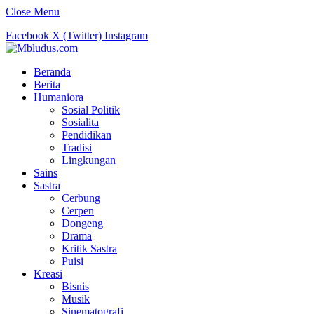
Close Menu
Facebook
X (Twitter)
Instagram
Beranda
Berita
Humaniora
Sosial Politik
Sosialita
Pendidikan
Tradisi
Lingkungan
Sains
Sastra
Cerbung
Cerpen
Dongeng
Drama
Kritik Sastra
Puisi
Kreasi
Bisnis
Musik
Sinematografi