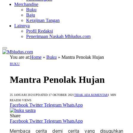
Merchandise
Buku
Baju
Kerajinan Tangan
Lainnya
Profil Redaksi
Penerimaan Naskah Mbludus.com
You are at:
Home
»
Buku
»
Mantra Penolak Hujan
BUKU
Mantra Penolak Hujan
25 JANUARI 2021
UPDATED:
17 OKTOBER 2021
TIDAK ADA KOMENTAR
1 MIN
READ
30
VIEWS
Facebook
Twitter
Telegram
WhatsApp
Share
Facebook
Twitter
Telegram
WhatsApp
Membaca cerita demi cerita yang disuguhkan