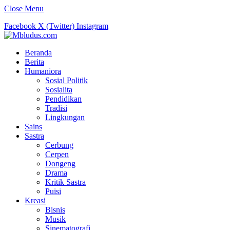
Close Menu
Facebook
X (Twitter)
Instagram
Beranda
Berita
Humaniora
Sosial Politik
Sosialita
Pendidikan
Tradisi
Lingkungan
Sains
Sastra
Cerbung
Cerpen
Dongeng
Drama
Kritik Sastra
Puisi
Kreasi
Bisnis
Musik
Sinematografi