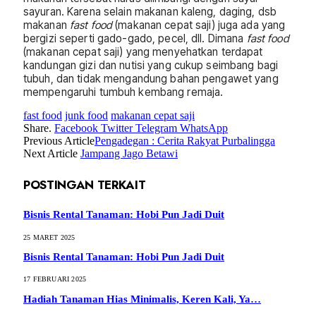
sayuran. Karena selain makanan kaleng, daging, dsb
makanan
fast food
(makanan cepat saji) juga ada yang
bergizi seperti gado-gado, pecel, dll. Dimana
fast food
(makanan cepat saji) yang menyehatkan terdapat
kandungan gizi dan nutisi yang cukup seimbang bagi
tubuh, dan tidak mengandung bahan pengawet yang
mempengaruhi tumbuh kembang remaja.
fast food
junk food
makanan cepat saji
Share.
Facebook
Twitter
Telegram
WhatsApp
Previous Article
Pengadegan : Cerita Rakyat Purbalingga
Next Article
Jampang Jago Betawi
POSTINGAN TERKAIT
Bisnis Rental Tanaman: Hobi Pun Jadi Duit
25 MARET 2025
Bisnis Rental Tanaman: Hobi Pun Jadi Duit
17 FEBRUARI 2025
Hadiah Tanaman Hias Minimalis, Keren Kali, Ya…