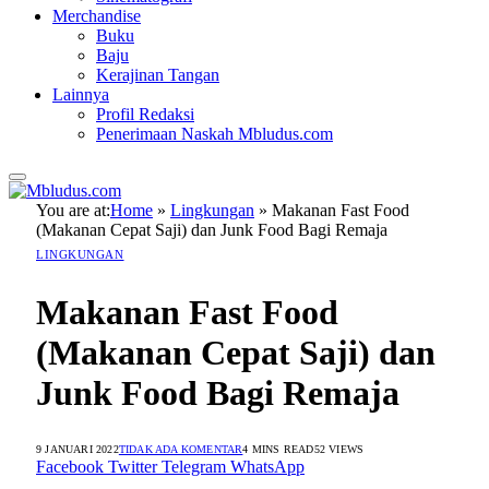
Merchandise
Buku
Baju
Kerajinan Tangan
Lainnya
Profil Redaksi
Penerimaan Naskah Mbludus.com
You are at:
Home
»
Lingkungan
»
Makanan Fast Food
(Makanan Cepat Saji) dan Junk Food Bagi Remaja
LINGKUNGAN
Makanan Fast Food
(Makanan Cepat Saji) dan
Junk Food Bagi Remaja
9 JANUARI 2022
TIDAK ADA KOMENTAR
4 MINS READ
52
VIEWS
Facebook
Twitter
Telegram
WhatsApp