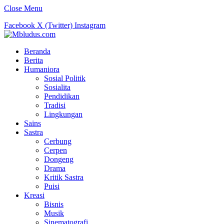
Close Menu
Facebook
X (Twitter)
Instagram
Beranda
Berita
Humaniora
Sosial Politik
Sosialita
Pendidikan
Tradisi
Lingkungan
Sains
Sastra
Cerbung
Cerpen
Dongeng
Drama
Kritik Sastra
Puisi
Kreasi
Bisnis
Musik
Sinematografi