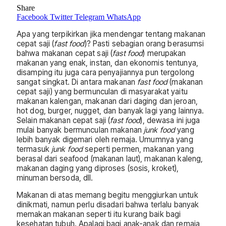
Share
Facebook
Twitter
Telegram
WhatsApp
Apa yang terpikirkan jika mendengar tentang makanan
cepat saji (
fast food
)? Pasti sebagian orang berasumsi
bahwa makanan cepat saji (
fast food
) merupakan
makanan yang enak, instan, dan ekonomis tentunya,
disamping itu juga cara penyajiannya pun tergolong
sangat singkat. Di antara makanan
fast food
(makanan
cepat saji) yang bermunculan di masyarakat yaitu
makanan kalengan, makanan dari daging dan jeroan,
hot dog, burger, nugget, dan banyak lagi yang lainnya.
Selain makanan cepat saji (
fast food
), dewasa ini juga
mulai banyak bermunculan makanan
junk food
yang
lebih banyak digemari oleh remaja. Umumnya yang
termasuk
junk food
seperti permen, makanan yang
berasal dari seafood (makanan laut), makanan kaleng,
makanan daging yang diproses (sosis, kroket),
minuman bersoda, dll.
Makanan di atas memang begitu menggiurkan untuk
dinikmati, namun perlu disadari bahwa terlalu banyak
memakan makanan seperti itu kurang baik bagi
kesehatan tubuh. Apalagi bagi anak-anak dan remaja