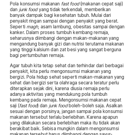
Pola konsumsi makanan
fast food
(makanan cepat saji)
dan
junk food
yang tidak terkendali, memberikan
banyak dampak bagi kesehatan tubuh. Mulai dari
penyakit ringan sampai dengan penyakit yang berat.
Seperti
magh
, asam lambung, obesitas sampai dengan
kanker. Dalam proses tumbuh kembang remaja,
seharusnya diimbangi dengan makan-makanan yang
mengandung banyak gizi dan nutrisi terutama makanan
yang tinggi kalsium dan zat besi yang sangat berguna
bagi pertumbuhan remaja.
Agar tubuh kita tetap sehat dan terhindar dari berbagai
penyakit, kita perlu mengonsumsi makanan yang
bergizi. Pola hidup sehat seperti makan-makanan yang
sehat dan bergizi serta olahraga secara teratur perlu
diterapkan sejak dini, karena diusia remaja perlu
adanya aktivitas yang mendukung pola tumbuh
kembang pada remaja. Mengonsumsi makanan cepat
saji (
fast food
) dan
junk food
boleh-boleh saja. Asalkan
sesuai dengan porsinya, jangan sampai pola konsumsi
makanan tersebut terlalu berlebihan. Karena apapun
yang dilakukan secara berlebihan maka itu tidak akan
berakibat baik. Sebisa mungkin dalam mengonsumsi
makanan tersebut harus diimbangi dengan sayur-