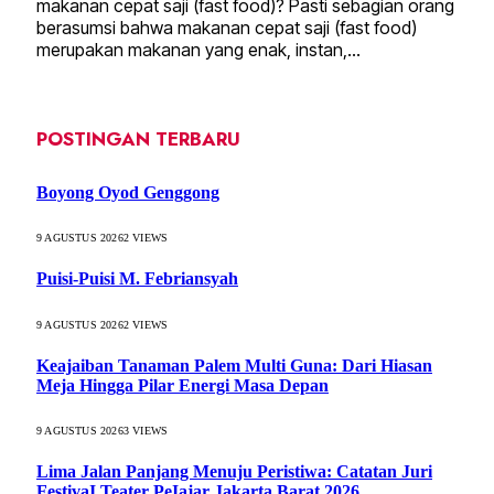
makanan cepat saji (fast food)? Pasti sebagian orang
berasumsi bahwa makanan cepat saji (fast food)
merupakan makanan yang enak, instan,…
POSTINGAN TERBARU
Boyong Oyod Genggong
9 AGUSTUS 2026
2
VIEWS
Puisi-Puisi M. Febriansyah
9 AGUSTUS 2026
2
VIEWS
Keajaiban Tanaman Palem Multi Guna: Dari Hiasan
Meja Hingga Pilar Energi Masa Depan
9 AGUSTUS 2026
3
VIEWS
Lima Jalan Panjang Menuju Peristiwa: Catatan Juri
FestivaI Teater PeIajar Jakarta Barat 2026