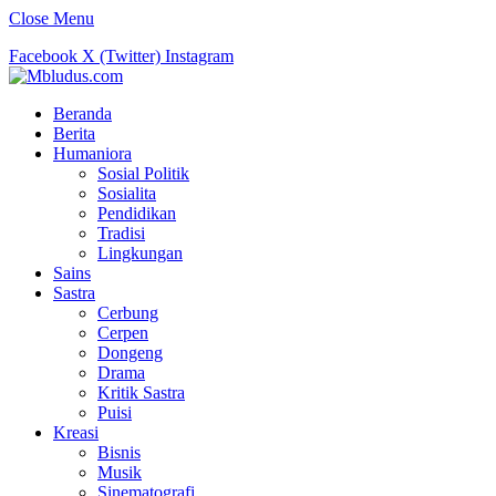
Close Menu
Facebook
X (Twitter)
Instagram
Beranda
Berita
Humaniora
Sosial Politik
Sosialita
Pendidikan
Tradisi
Lingkungan
Sains
Sastra
Cerbung
Cerpen
Dongeng
Drama
Kritik Sastra
Puisi
Kreasi
Bisnis
Musik
Sinematografi