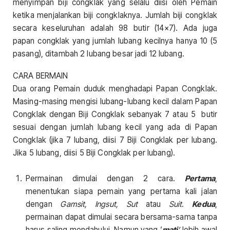
menyimpan biji congklak yang selalu diisi oleh Pemain
ketika menjalankan biji congklaknya. Jumlah biji congklak
secara keseluruhan adalah 98 butir (14×7). Ada juga
papan congklak yang jumlah lubang kecilnya hanya 10 (5
pasang), ditambah 2 lubang besar jadi 12 lubang.
CARA BERMAIN
Dua orang Pemain duduk menghadapi Papan Congklak.
Masing-masing mengisi lubang-lubang kecil dalam Papan
Congklak dengan Biji Congklak sebanyak 7 atau 5 butir
sesuai dengan jumlah lubang kecil yang ada di Papan
Congklak (jika 7 lubang, diisi 7 Biji Congklak per lubang.
Jika 5 lubang, diisi 5 Biji Congklak per lubang).
Permainan dimulai dengan 2 cara.
Pertama
,
menentukan siapa pemain yang pertama kali jalan
dengan
Gamsit, Ingsut, Sut
atau
Suit
.
Kedua
,
permainan dapat dimulai secara bersama-sama tanpa
harus saling mendahului. Namun yang ‘
mati
’
lebih awal