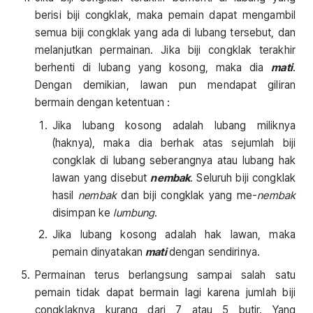
berisi biji congklak, maka pemain dapat mengambil
semua biji congklak yang ada di lubang tersebut, dan
melanjutkan permainan. Jika biji congklak terakhir
berhenti di lubang yang kosong, maka dia
mati
.
Dengan demikian, lawan pun mendapat giliran
bermain dengan ketentuan :
Jika lubang kosong adalah lubang miliknya
(haknya), maka dia berhak atas sejumlah biji
congklak di lubang seberangnya atau lubang hak
lawan yang disebut
nembak
. Seluruh biji congklak
hasil
nembak
dan biji congklak yang me-
nembak
disimpan ke
lumbung
.
Jika lubang kosong adalah hak lawan, maka
pemain dinyatakan
mati
dengan sendirinya.
Permainan terus berlangsung sampai salah satu
pemain tidak dapat bermain lagi karena jumlah biji
congklaknya kurang dari 7 atau 5 butir. Yang