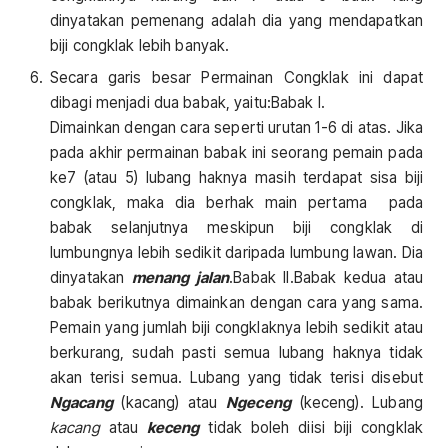
dinyatakan pemenang adalah dia yang mendapatkan
biji congklak lebih banyak.
Secara garis besar Permainan Congklak ini dapat
dibagi menjadi dua babak, yaitu:Babak I.
Dimainkan dengan cara seperti urutan 1-6 di atas. Jika
pada akhir permainan babak ini seorang pemain pada
ke7 (atau 5) lubang haknya masih terdapat sisa biji
congklak, maka dia berhak main pertama pada
babak selanjutnya meskipun biji congklak di
lumbungnya lebih sedikit daripada lumbung lawan. Dia
dinyatakan
menang jalan
.Babak II.Babak kedua atau
babak berikutnya dimainkan dengan cara yang sama.
Pemain yang jumlah biji congklaknya lebih sedikit atau
berkurang, sudah pasti semua lubang haknya tidak
akan terisi semua. Lubang yang tidak terisi disebut
Ngacang
(kacang) atau
Ngeceng
(keceng). Lubang
kacang
atau
keceng
tidak boleh diisi biji congklak