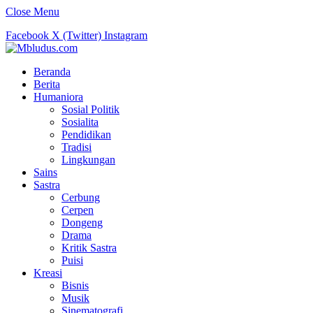
Close Menu
Facebook
X (Twitter)
Instagram
Beranda
Berita
Humaniora
Sosial Politik
Sosialita
Pendidikan
Tradisi
Lingkungan
Sains
Sastra
Cerbung
Cerpen
Dongeng
Drama
Kritik Sastra
Puisi
Kreasi
Bisnis
Musik
Sinematografi