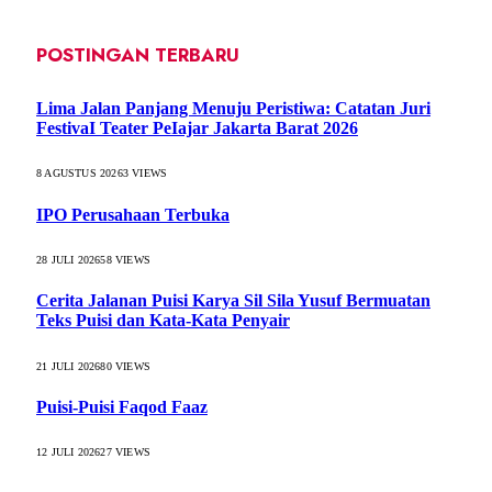
POSTINGAN TERBARU
Lima Jalan Panjang Menuju Peristiwa: Catatan Juri
FestivaI Teater PeIajar Jakarta Barat 2026
8 AGUSTUS 2026
3
VIEWS
IPO Perusahaan Terbuka
28 JULI 2026
58
VIEWS
Cerita Jalanan Puisi Karya Sil Sila Yusuf Bermuatan
Teks Puisi dan Kata-Kata Penyair
21 JULI 2026
80
VIEWS
Puisi-Puisi Faqod Faaz
12 JULI 2026
27
VIEWS