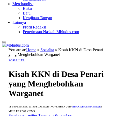
Merchandise
Buku
Baju
Kerajinan Tangan
Lainnya
Profil Redaksi
Penerimaan Naskah Mbludus.com
You are at:
Home
»
Sosialita
»
Kisah KKN di Desa Penari
yang Menghebohkan Warganet
SOSIALITA
Kisah KKN di Desa Penari
yang Menghebohkan
Warganet
11 SEPTEMBER 2019
UPDATED:
15 NOVEMBER 2019
TIDAK ADA KOMENTAR
5
MINS READ
65
VIEWS
Facebook
Twitter
Telegram
WhatsApp