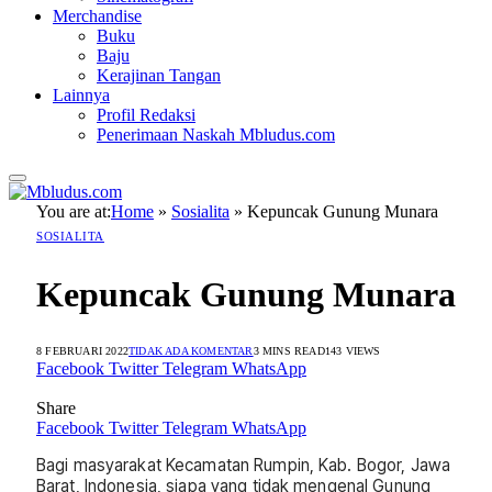
Merchandise
Buku
Baju
Kerajinan Tangan
Lainnya
Profil Redaksi
Penerimaan Naskah Mbludus.com
You are at:
Home
»
Sosialita
»
Kepuncak Gunung Munara
SOSIALITA
Kepuncak Gunung Munara
8 FEBRUARI 2022
TIDAK ADA KOMENTAR
3 MINS READ
143
VIEWS
Facebook
Twitter
Telegram
WhatsApp
Share
Facebook
Twitter
Telegram
WhatsApp
Bagi masyarakat Kecamatan Rumpin, Kab. Bogor, Jawa
Barat, Indonesia, siapa yang tidak mengenal Gunung