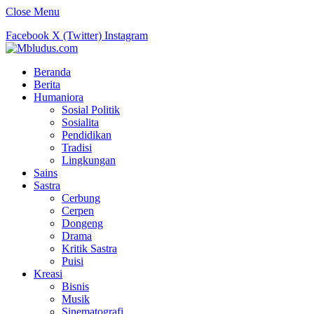
Close Menu
Facebook
X (Twitter)
Instagram
Beranda
Berita
Humaniora
Sosial Politik
Sosialita
Pendidikan
Tradisi
Lingkungan
Sains
Sastra
Cerbung
Cerpen
Dongeng
Drama
Kritik Sastra
Puisi
Kreasi
Bisnis
Musik
Sinematografi