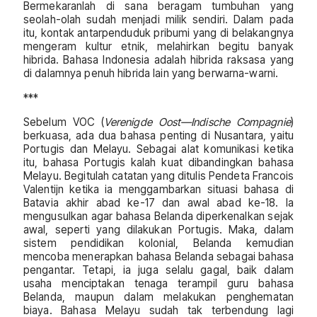
Bermekaranlah di sana beragam tumbuhan yang
seolah-olah sudah menjadi milik sendiri. Dalam pada
itu, kontak antarpenduduk pribumi yang di belakangnya
mengeram kultur etnik, melahirkan begitu banyak
hibrida. Bahasa Indonesia adalah hibrida raksasa yang
di dalamnya penuh hibrida lain yang berwarna-warni.
***
Sebelum VOC (
Verenigde Oost—Indische Compagnie
)
berkuasa, ada dua bahasa penting di Nusantara, yaitu
Portugis dan Melayu. Sebagai alat komunikasi ketika
itu, bahasa Portugis kalah kuat dibandingkan bahasa
Melayu. Begitulah catatan yang ditulis Pendeta Francois
Valentijn ketika ia menggambarkan situasi bahasa di
Batavia akhir abad ke-17 dan awal abad ke-18. Ia
mengusulkan agar bahasa Belanda diperkenalkan sejak
awal, seperti yang dilakukan Portugis. Maka, dalam
sistem pendidikan kolonial, Belanda kemudian
mencoba menerapkan bahasa Belanda sebagai bahasa
pengantar. Tetapi, ia juga selalu gagal, baik dalam
usaha menciptakan tenaga terampil guru bahasa
Belanda, maupun dalam melakukan penghematan
biaya. Bahasa Melayu sudah tak terbendung lagi