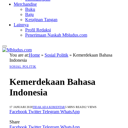
Merchandise
Buku
Baju
Kerajinan Tangan
Lainnya
Profil Redaksi
Penerimaan Naskah Mbludus.com
You are at:
Home
»
Sosial Politik
»
Kemerdekaan Bahasa
Indonesia
SOSIAL POLITIK
Kemerdekaan Bahasa
Indonesia
17 JANUARI 2020
TIDAK ADA KOMENTAR
5 MINS READ
12
VIEWS
Facebook
Twitter
Telegram
WhatsApp
Share
Facebook
Twitter
Telegram
WhatsApp