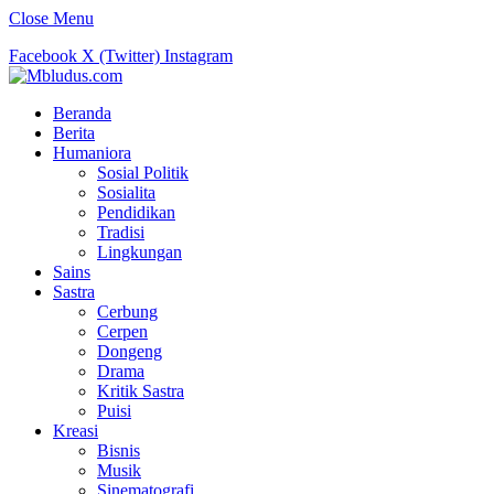
Close Menu
Facebook
X (Twitter)
Instagram
Beranda
Berita
Humaniora
Sosial Politik
Sosialita
Pendidikan
Tradisi
Lingkungan
Sains
Sastra
Cerbung
Cerpen
Dongeng
Drama
Kritik Sastra
Puisi
Kreasi
Bisnis
Musik
Sinematografi