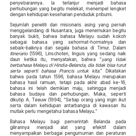
penyebarannya. Ia terlanjur menjadi bahasa
perhubungan yang begitu melekat, menempel lengket
dengan kehidupan keseharian penduduk pribumi.
Sejumlah peneliti dan misionaris asing yang pernah
menggelandang di Nusantara, juga menemukan begitu
banyak bukti, bahwa bahasa Melayu sudah kokoh
sebagai bahasa yang sehormat-hormatnya dan
sebaik-baiknya dari segala bahasa di Timur. Dalam
Itinerario
(1596), Linschoten, linguis yang sedang naik
daun ketika itu, menyatakan, bahwa “
yang tidak
berbahasa Melayu di Hindia-Belanda, dia tidak bisa turut
serta seperti bahasa Prancis untuk kita
.” Dikatakan
bahwa pada tahun 1596, bahasa Melayu merupakan
bahasa hasil ramuan, tetapi pada akhir abad ke-16,
bahasa ini telah demikian maju, sehingga menjadi
bahasa budaya dan perhubungan. Maka, seperti
dikutip A. Teeuw (1994), “Setiap orang yang ingin ikut
serta dalam kehidupan antarbangsa di kawasan itu
mutlak perlu mengetahui bahasa Melayu.”
Bahasa Melayu bagi pemerintah Belanda pada
gilirannya menjadi alat yang efektif dalam
menyampaikan berbagai pengumuman dan peraturan