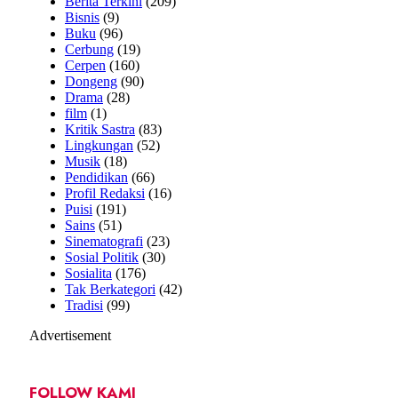
Berita Terkini
(209)
Bisnis
(9)
Buku
(96)
Cerbung
(19)
Cerpen
(160)
Dongeng
(90)
Drama
(28)
film
(1)
Kritik Sastra
(83)
Lingkungan
(52)
Musik
(18)
Pendidikan
(66)
Profil Redaksi
(16)
Puisi
(191)
Sains
(51)
Sinematografi
(23)
Sosial Politik
(30)
Sosialita
(176)
Tak Berkategori
(42)
Tradisi
(99)
Advertisement
FOLLOW KAMI