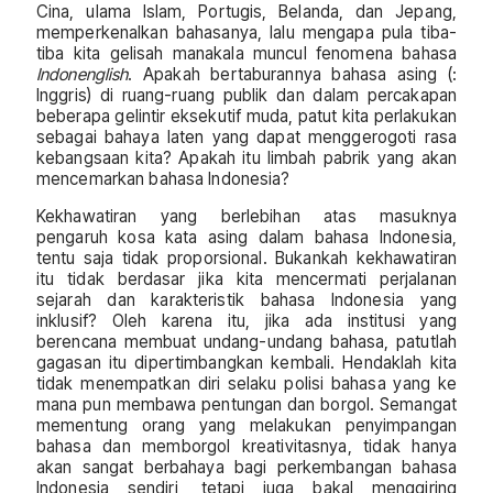
Cina, ulama Islam, Portugis, Belanda, dan Jepang,
memperkenalkan bahasanya, lalu mengapa pula tiba-
tiba kita gelisah manakala muncul fenomena bahasa
Indonenglish
. Apakah bertaburannya bahasa asing (:
Inggris) di ruang-ruang publik dan dalam percakapan
beberapa gelintir eksekutif muda, patut kita perlakukan
sebagai bahaya laten yang dapat menggerogoti rasa
kebangsaan kita? Apakah itu limbah pabrik yang akan
mencemarkan bahasa Indonesia?
Kekhawatiran yang berlebihan atas masuknya
pengaruh kosa kata asing dalam bahasa Indonesia,
tentu saja tidak proporsional. Bukankah kekhawatiran
itu tidak berdasar jika kita mencermati perjalanan
sejarah dan karakteristik bahasa Indonesia yang
inklusif? Oleh karena itu, jika ada institusi yang
berencana membuat undang-undang bahasa, patutlah
gagasan itu dipertimbangkan kembali. Hendaklah kita
tidak menempatkan diri selaku polisi bahasa yang ke
mana pun membawa pentungan dan borgol. Semangat
mementung orang yang melakukan penyimpangan
bahasa dan memborgol kreativitasnya, tidak hanya
akan sangat berbahaya bagi perkembangan bahasa
Indonesia sendiri, tetapi juga bakal menggiring