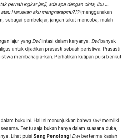
 tak pernah ingkar janji, ada apa dengan cinta, Ibu …
atau Haruskah aku mengharapmu???
(menggunakan
an, sebagai pembelajar, jangan takut mencoba, malah
ngan lajur yang
Dwi
lintasi dalam karyanya.
Dwi
banyak
us untuk dijadikan prasasti sebuah peristiwa. Prasasti
eristiwa membahagia-kan. Perhatikan kutipan puisi berikut
atu dalam buku ini. Hal ini menunjukkan bahwa
Dwi
memiliki
 sesama. Tentu saja bukan hanya dalam suasana duka,
nya. Lihat puisi
Sang Penolong!
Dwi
berterima kasiah