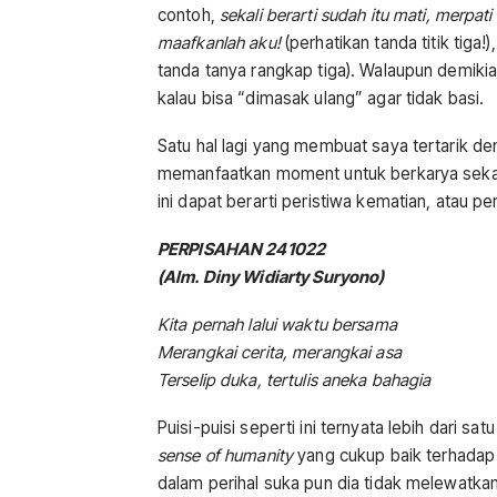
contoh,
sekali berarti sudah itu mati, merpati
maafkanlah aku!
(perhatikan tanda titik tiga!),
tanda tanya rangkap tiga). Walaupun demiki
kalau bisa “dimasak ulang” agar tidak basi.
Satu hal lagi yang membuat saya tertarik de
memanfaatkan moment untuk berkarya sekalig
ini dapat berarti peristiwa kematian, atau p
PERPISAHAN 241022
(Alm. Diny Widiarty Suryono)
Kita pernah lalui waktu bersama
Merangkai cerita, merangkai asa
Terselip duka, tertulis aneka bahagia
Puisi-puisi seperti ini ternyata lebih dari s
sense of humanity
yang cukup baik terhadap
dalam perihal suka pun dia tidak melewatkan