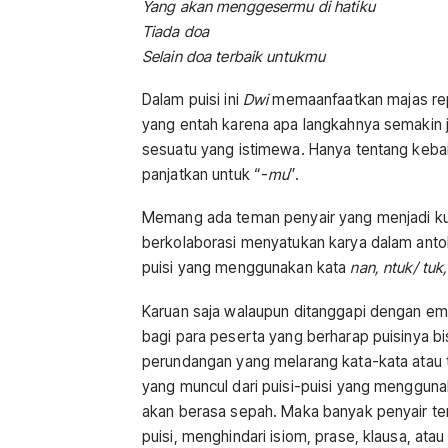
Yang akan menggesermu di hatiku
Tiada doa
Selain doa terbaik untukmu
Dalam puisi ini
Dwi
memaanfaatkan majas rep
yang entah karena apa langkahnya semakin j
sesuatu yang istimewa. Hanya tentang keba
panjatkan untuk “-
mu
”.
Memang ada teman penyair yang menjadi kur
berkolaborasi menyatukan karya dalam antolo
puisi yang menggunakan kata
nan, ntuk/ tuk,
Karuan saja walaupun ditanggapi dengan emo
bagi para peserta yang berharap puisinya bi
perundangan yang melarang kata-kata atau t
yang muncul dari puisi-puisi yang menggunak
akan berasa sepah. Maka banyak penyair te
puisi, menghindari isiom, prase, klausa, ata