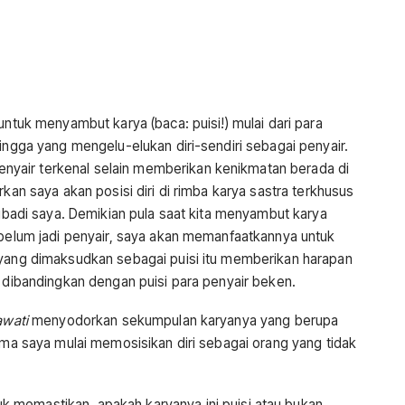
untuk menyambut karya (baca: puisi!) mulai dari para
hingga yang mengelu-elukan diri-sendiri sebagai penyair.
yair terkenal selain memberikan kenikmatan berada di
rkan saya akan posisi diri di rimba karya sastra terkhusus
pribadi saya. Demikian pula saat kita menyambut karya
g belum jadi penyair, saya akan memanfaatkannya untuk
 yang dimaksudkan sebagai puisi itu memberikan harapan
h dibandingkan dengan puisi para penyair beken.
awati
menyodorkan sekumpulan karyanya yang berupa
rima saya mulai memosisikan diri sebagai orang yang tidak
 memastikan, apakah karyanya ini puisi atau bukan.