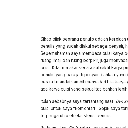
Sikap bijak seorang penulis adalah kerelaan 
penulis yang sudah diakui sebagai penyair, 
Sepemahaman saya membaca puisi karya pen
ruang imaji dan ruang berpikir, juga menyada
puisi. Kita menakar secara subjektif karya 
penulis yang baru jadi penyair, bahkan yan
berandai-andai sambil menyadari bila karya
ada karya puisi yang sekualitas bahkan lebi
Itulah sebabnya saya tertantang saat
Dwi Ir
puisi untuk saya “komentari”. Sejak saya te
terpengaruh oleh eksistensi penulis.
Pada awalnya
Dwi
minta saya membaca untuk