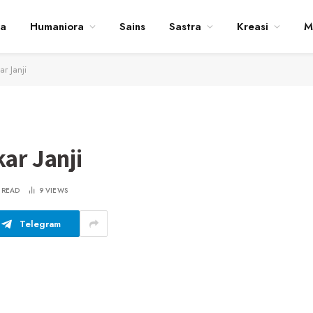
ta
Humaniora
Sains
Sastra
Kreasi
M
ar Janji
kar Janji
 READ
9
VIEWS
Telegram