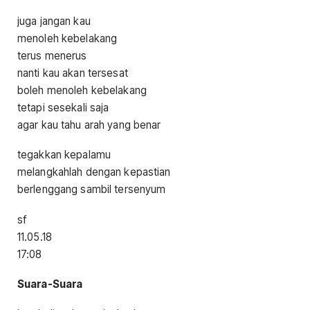
juga jangan kau
menoleh kebelakang
terus menerus
nanti kau akan tersesat
boleh menoleh kebelakang
tetapi sesekali saja
agar kau tahu arah yang benar
tegakkan kepalamu
melangkahlah dengan kepastian
berlenggang sambil tersenyum
sf
11.05.18
17:08
S
uara-
S
uara