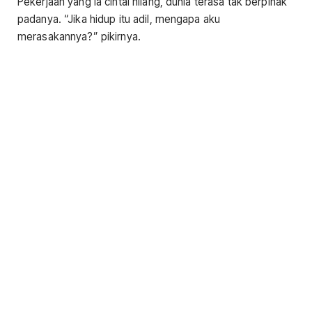
Pekerjaan yang ia cintai hilang, dunia terasa tak berpihak
padanya. “Jika hidup itu adil, mengapa aku
merasakannya?” pikirnya.