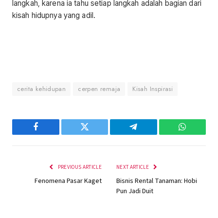
langkah, karena ia tahu setiap langkah adalah bagian dari
kisah hidupnya yang adil.
cerita kehidupan
cerpen remaja
Kisah Inspirasi
Facebook
Twitter
Telegram
WhatsAp
PREVIOUS ARTICLE
NEXT ARTICLE
Fenomena Pasar Kaget
Bisnis Rental Tanaman: Hobi
Pun Jadi Duit