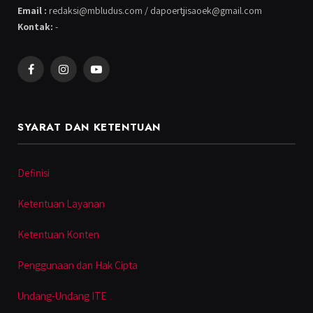
Email :
redaksi@mbludus.com / dapoertjisaoek@gmail.com
Kontak:
-
Facebook
Instagram
YouTube
SYARAT DAN KETENTUAN
Definisi
Ketentuan Layanan
Ketentuan Konten
Penggunaan dan Hak Cipta
Undang-Undang ITE