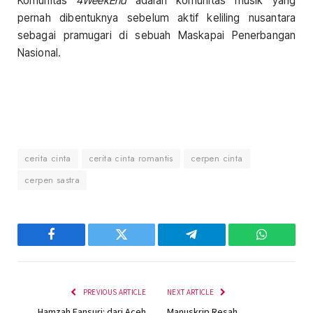
Komunitas
4WeekEnd
adalah komunitas musik yang
pernah dibentuknya sebelum aktif keliling nusantara
sebagai pramugari di sebuah Maskapai Penerbangan
Nasional.
cerita cinta
cerita cinta romantis
cerpen cinta
cerpen sastra
Facebook
Twitter
Telegram
WhatsAp
PREVIOUS ARTICLE
NEXT ARTICLE
Hamzah Fansuri: dari Aceh
Manuskrip Resah