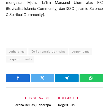
mengasuh Mjelis Ta’lim Manaarul Ulum atau RIC
(Revivalist Islamic Community) dan ISSC (Islamic Science
& Spiritual Community).
cerita cinta
Cerita remaja dan sains
cerpen cinta
cerpen romantis
Facebook
Twitter
Telegram
WhatsAp
PREVIOUS ARTICLE
NEXT ARTICLE
Corona Meluas, Beberapa
Negeri Puisi