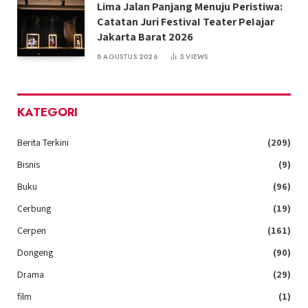
Lima Jalan Panjang Menuju Peristiwa:
Catatan Juri FestivaI Teater PeIajar
Jakarta Barat 2026
8 AGUSTUS 2026
5
VIEWS
KATEGORI
Berita Terkini
(209)
Bisnis
(9)
Buku
(96)
Cerbung
(19)
Cerpen
(161)
Dongeng
(90)
Drama
(29)
film
(1)