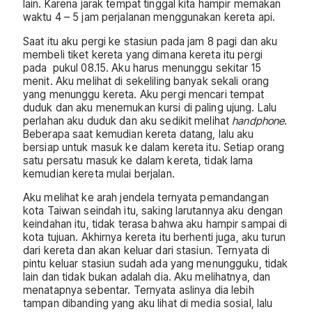
lain. Karena jarak tempat tinggal kita hampir memakan
waktu 4 – 5 jam perjalanan menggunakan kereta api.
Saat itu aku pergi ke stasiun pada jam 8 pagi dan aku
membeli tiket kereta yang dimana kereta itu pergi
pada pukul 08.15. Aku harus menunggu sekitar 15
menit. Aku melihat di sekeliling banyak sekali orang
yang menunggu kereta. Aku pergi mencari tempat
duduk dan aku menemukan kursi di paling ujung. Lalu
perlahan aku duduk dan aku sedikit melihat
handphone
.
Beberapa saat kemudian kereta datang, lalu aku
bersiap untuk masuk ke dalam kereta itu. Setiap orang
satu persatu masuk ke dalam kereta, tidak lama
kemudian kereta mulai berjalan.
Aku melihat ke arah jendela ternyata pemandangan
kota Taiwan seindah itu, saking larutannya aku dengan
keindahan itu, tidak terasa bahwa aku hampir sampai di
kota tujuan. Akhirnya kereta itu berhenti juga, aku turun
dari kereta dan akan keluar dari stasiun. Ternyata di
pintu keluar stasiun sudah ada yang menungguku, tidak
lain dan tidak bukan adalah dia. Aku melihatnya, dan
menatapnya sebentar. Ternyata aslinya dia lebih
tampan dibanding yang aku lihat di media sosial, lalu