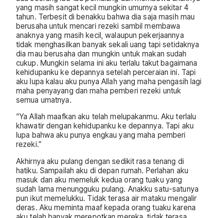
yang masih sangat kecil mungkin umurnya sekitar 4
tahun. Terbesit di benakku bahwa dia saja masih mau
berusaha untuk mencari rezeki sambil membawa
anaknya yang masih kecil, walaupun pekerjaannya
tidak menghasilkan banyak sekali uang tapi setidaknya
dia mau berusaha dan mungkin untuk makan sudah
cukup. Mungkin selama ini aku terlalu takut bagaimana
kehidupanku ke depannya setelah perceraian ini. Tapi
aku lupa kalau aku punya Allah yang maha pengasih lagi
maha penyayang dan maha pemberi rezeki untuk
semua umatnya.
“Ya Allah maafkan aku telah melupakanmu. Aku terlalu
khawatir dengan kehidupanku ke depannya. Tapi aku
lupa bahwa aku punya engkau yang maha pemberi
rezeki.”
Akhirnya aku pulang dengan sedikit rasa tenang di
hatiku. Sampailah aku di depan rumah. Perlahan aku
masuk dan aku memeluk kedua orang tuaku yang
sudah lama menungguku pulang. Anakku satu-satunya
pun ikut memelukku. Tidak terasa air mataku mengalir
deras. Aku meminta maaf kepada orang tuaku karena
aku telah banyak merepotkan mereka, tidak terasa