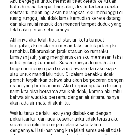
Aku bergegas untuk membeli tiket kereta ke tujuan
kota di mana tempat tinggalku, di situ tertera kereta
sekitar 10 menit lagi akan berangkat. Aku menunggu di
ruang tunggu, lalu tidak lama kemudian kereta datang
dan aku mulai masuk dan mencari tempat duduk yang
telah aku pesan sebelumnya.
Akhirnya aku telah tiba di stasiun kota tempat
tinggalku, aku mulai memesan taksi untuk pulang ke
rumahku. Dikarenakan jarak stasiun ke rumahku
lumayan jauh, yang mengharuskan aku memesan taksi
untuk pulang ke rumah. Sesampainya di rumah aku
langsung menyimpan barang bawaan dan aku siap-
siap untuk mandi lalu tidur. Di dalam benakku tidak
pernah terpikirkan bahwa aku akan berpacaran dengan
orang yang beda agama. Aku berpikir apakah di ujung
nanti kita bisa bersama ataukah tidak, karena aku tahu
bahwa air wuduku bertemu dengan air tirtamu hanya
akan ada air mata di akhir itu.
Waktu terus berlalu, aku yang disibukkan dengan
pekerjaanku, dan juga keseharianku tidak terasa aku
sudah menjalin hubungan selama satu tahun
dengannya. Hari-hari yang kita jalani sama sekali tidak