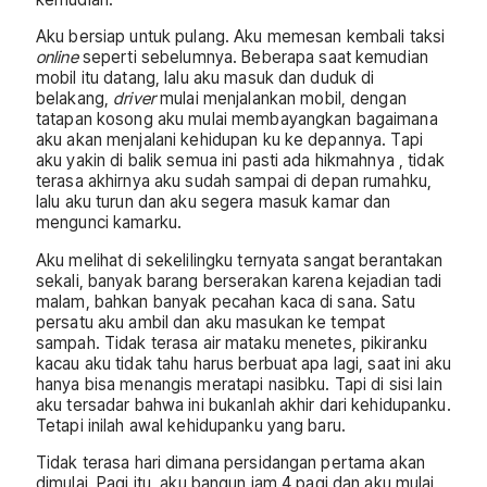
Aku bersiap untuk pulang. Aku memesan kembali taksi
online
seperti sebelumnya. Beberapa saat kemudian
mobil itu datang, lalu aku masuk dan duduk di
belakang,
driver
mulai menjalankan mobil, dengan
tatapan kosong aku mulai membayangkan bagaimana
aku akan menjalani kehidupan ku ke depannya. Tapi
aku yakin di balik semua ini pasti ada hikmahnya , tidak
terasa akhirnya aku sudah sampai di depan rumahku,
lalu aku turun dan aku segera masuk kamar dan
mengunci kamarku.
Aku melihat di sekelilingku ternyata sangat berantakan
sekali, banyak barang berserakan karena kejadian tadi
malam, bahkan banyak pecahan kaca di sana. Satu
persatu aku ambil dan aku masukan ke tempat
sampah. Tidak terasa air mataku menetes, pikiranku
kacau aku tidak tahu harus berbuat apa lagi, saat ini aku
hanya bisa menangis meratapi nasibku. Tapi di sisi lain
aku tersadar bahwa ini bukanlah akhir dari kehidupanku.
Tetapi inilah awal kehidupanku yang baru.
Tidak terasa hari dimana persidangan pertama akan
dimulai. Pagi itu, aku bangun jam 4 pagi dan aku mulai