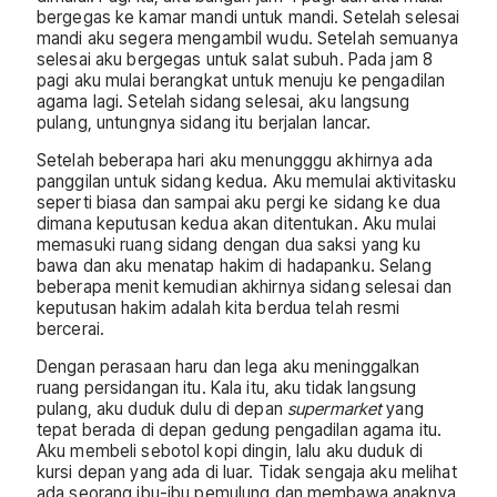
bergegas ke kamar mandi untuk mandi. Setelah selesai
mandi aku segera mengambil wudu. Setelah semuanya
selesai aku bergegas untuk salat subuh. Pada jam 8
pagi aku mulai berangkat untuk menuju ke pengadilan
agama lagi. Setelah sidang selesai, aku langsung
pulang, untungnya sidang itu berjalan lancar.
Setelah beberapa hari aku menungggu akhirnya ada
panggilan untuk sidang kedua. Aku memulai aktivitasku
seperti biasa dan sampai aku pergi ke sidang ke dua
dimana keputusan kedua akan ditentukan. Aku mulai
memasuki ruang sidang dengan dua saksi yang ku
bawa dan aku menatap hakim di hadapanku. Selang
beberapa menit kemudian akhirnya sidang selesai dan
keputusan hakim adalah kita berdua telah resmi
bercerai.
Dengan perasaan haru dan lega aku meninggalkan
ruang persidangan itu. Kala itu, aku tidak langsung
pulang, aku duduk dulu di depan
supermarket
yang
tepat berada di depan gedung pengadilan agama itu.
Aku membeli sebotol kopi dingin, lalu aku duduk di
kursi depan yang ada di luar. Tidak sengaja aku melihat
ada seorang ibu-ibu pemulung dan membawa anaknya