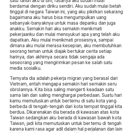
satu tahun aku di sini, rasanya aku sudah mulai
berdamai dengan diriku sendiri. Aku sudah mulai betah
tinggal di negara Taiwan ini, yang aku pikirkan sekarang
bagaimana aku harus bisa mengumpulkan uang
sebanyak-banyaknya untuk masa depanku dan juga
anakku. Semakin hari aku semakin menikmati
pekerjaanku dan mulai mensyukuri apa yang telah aku
dapatkan. Aku mulai menikmati prosesnya, sampai
dimana aku mulai merasa kesepian, aku membutuhkan
seorang teman untuk diajak bertukar cerita setiap
harinya, dan akhirnya secara tidak sengaja ada
seseorang yang mengirimkan pesan ke salah satu
media sosialku.
Ternyata dia adalah pekerja migran yang berasal dari
Vietnam, entah mengapa semakin hari semakin seru
obrolannya. Kita bisa saling mengerti keadaan satu
sama lain dan saling menghargai perbedaan. Suatu hari
kamu memutuskan untuk bertemu di satu kota yang
berbeda di tengah-tengah dari kota tempat tinggal kita
berdua. Dikarenakan dia berada di kawasan atas kota
Taiwan sedangkan aku berada di kawasan bawah kota
Taiwan, jadi kita memutuskan untuk bertemu di tengah
karena kami rasa agar adil dalam hal perjalanan dan lain