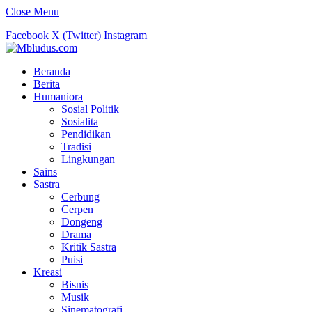
Close Menu
Facebook
X (Twitter)
Instagram
Beranda
Berita
Humaniora
Sosial Politik
Sosialita
Pendidikan
Tradisi
Lingkungan
Sains
Sastra
Cerbung
Cerpen
Dongeng
Drama
Kritik Sastra
Puisi
Kreasi
Bisnis
Musik
Sinematografi